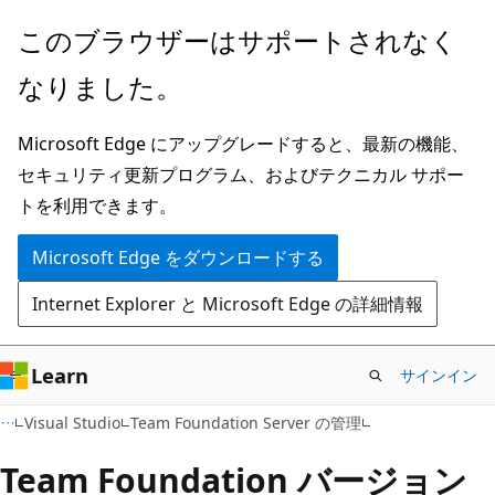
メ
このブラウザーはサポートされなく
イ
なりました。
ン
コ
Microsoft Edge にアップグレードすると、最新の機能、
ン
セキュリティ更新プログラム、およびテクニカル サポー
テ
トを利用できます。
ン
ツ
Microsoft Edge をダウンロードする
に
Internet Explorer と Microsoft Edge の詳細情報
ス
キ
ッ
Learn
サインイン
プ
Visual Studio
Team Foundation Server の管理
Team Foundation バージョン