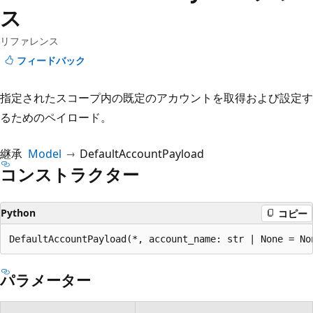
プ
ス
リファレンス
フィードバック
指定されたスコープ内の既定のアカウントを取得および設定す
るためのペイロード。
継承
Model
DefaultAccountPayload
コンストラクター
Python
コピー
DefaultAccountPayload(*, account_name: str | None = No
パラメーター