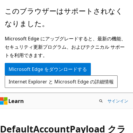
メ
ペ
このブラウザーはサポートされなく
イ
ー
なりました。
ン
ジ
コ
内
Microsoft Edge にアップグレードすると、最新の機能、
ン
ナ
セキュリティ更新プログラム、およびテクニカル サポー
テ
ビ
トを利用できます。
ン
ゲ
ツ
ー
Microsoft Edge をダウンロードする
に
シ
Internet Explorer と Microsoft Edge の詳細情報
ス
ョ
キ
ン
ッ
に
Learn
サインイン
プ
ス
キ
ッ
Default
Account
Payload クラ