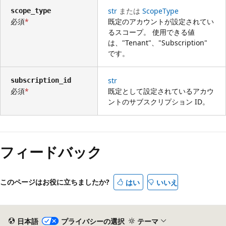
str
または
ScopeType
scope_type
必須
既定のアカウントが設定されてい
るスコープ。 使用できる値
は、"Tenant"、"Subscription"
です。
str
subscription_id
必須
既定として設定されているアカウ
ントのサブスクリプション ID。
読
み
フィードバック
取
り
モ
このページはお役に立ちましたか?
はい
いいえ
ー
ド
が
日本語
プライバシーの選択
テーマ