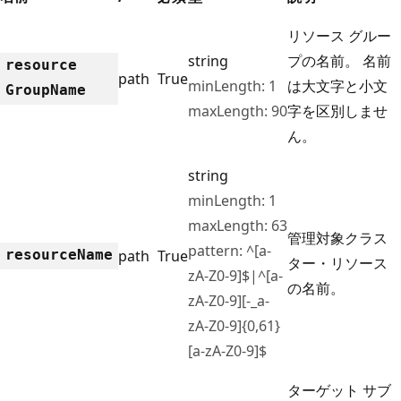
リソース グルー
string
プの名前。 名前
resource
path
True
minLength: 1
は大文字と小文
Group
Name
maxLength: 90
字を区別しませ
ん。
string
minLength: 1
maxLength: 63
管理対象クラス
pattern: ^[a-
resource
Name
path
True
ター・リソース
zA-Z0-9]$|^[a-
の名前。
zA-Z0-9][-_a-
zA-Z0-9]{0,61}
[a-zA-Z0-9]$
ターゲット サブ