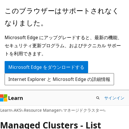
メ
ペ
このブラウザーはサポートされなく
イ
ー
なりました。
ン
ジ
コ
内
Microsoft Edge にアップグレードすると、最新の機能、
ン
ナ
セキュリティ更新プログラム、およびテクニカル サポー
テ
ビ
トを利用できます。
ン
ゲ
ツ
ー
Microsoft Edge をダウンロードする
に
シ
Internet Explorer と Microsoft Edge の詳細情報
ス
ョ
キ
ン
ッ
に
Learn
サインイン
プ
ス
Learn
AKS
Resource Manager
マネージドクラスター
キ
ッ
Managed Clusters - List