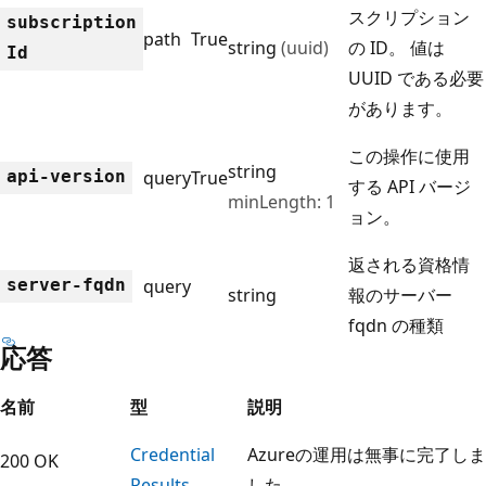
スクリプション
subscription
path
True
string
(uuid)
の ID。 値は
Id
UUID である必要
があります。
この操作に使用
string
api-version
query
True
する API バージ
minLength: 1
ョン。
返される資格情
server-fqdn
query
string
報のサーバー
fqdn の種類
応答
名前
型
説明
Credential
Azureの運用は無事に完了しま
200 OK
Results
した。