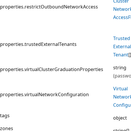
Cluster
properties.restrictOutboundNetworkAccess
Networ
Access
F
Trusted
properties.trustedExternalTenants
Externa
Tenant
[
string
properties.virtualClusterGraduationProperties
(passwo
Virtual
properties.virtualNetworkConfiguration
Networ
Configu
tags
object
zones
string[]