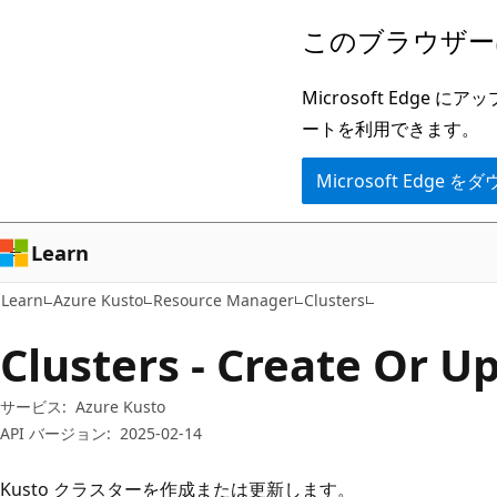
メ
ペ
このブラウザー
イ
ー
ン
ジ
Microsoft Ed
コ
内
ートを利用できます。
ン
ナ
Microsoft Edge
テ
ビ
ン
ゲ
ツ
ー
Learn
に
シ
Learn
Azure Kusto
Resource Manager
Clusters
ス
ョ
キ
ン
Clusters - Create Or U
ッ
に
プ
ス
サービス:
Azure Kusto
API バージョン:
2025-02-14
キ
ッ
Kusto クラスターを作成または更新します。