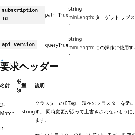
string
subscription
path
True
minLength:
ターゲット サブス
Id
1
string
api-version
query
True
minLength:
この操作に使用する
1
要求ヘッダー
必
名前
型
説明
須
クラスターの ETag。 現在のクラスターを
If-
string
す。 同時変更が誤って上書きされないように、
Match
ます。
If-
新しいクラスターの作成を許可するが、既存