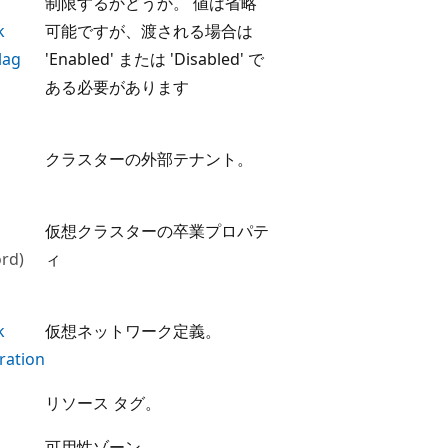
制限するかどうか。 値は省略
k
可能ですが、渡される場合は
lag
'Enabled' または 'Disabled' で
ある必要があります
l
クラスターの外部テナント。
]
仮想クラスターの卒業プロパテ
rd)
ィ
k
仮想ネットワーク定義。
ration
リソース タグ。
可用性ゾーン。