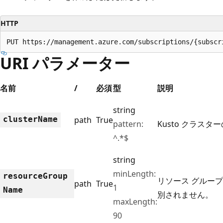
プ
HTTP
PUT https://management.azure.com/subscriptions/{subscr
URI パラメーター
名前
/
必須
型
説明
string
cluster
Name
path
True
pattern:
Kusto クラスタ
^.*$
string
minLength:
resource
Group
リソース グルー
path
True
1
Name
別されません。
maxLength:
90