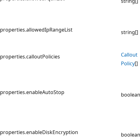
string[]
properties.allowedIpRangeList
string[]
Callout
properties.calloutPolicies
Policy
[]
properties.enableAutoStop
boolea
properties.enableDiskEncryption
boolea