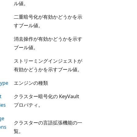
ル値。
二重暗号化が有効かどうかを示
n
すブール値。
消去操作が有効かどうかを示す
n
ブール値。
ストリーミングインジェストが
n
有効かどうかを示すブール値。
ype
エンジンの種類
t
クラスター暗号化の KeyVault
ies
プロパティ。
ge
クラスターの言語拡張機能の一
ons
覧。