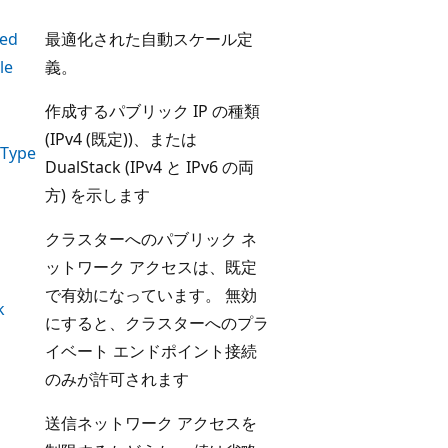
zed
最適化された自動スケール定
le
義。
作成するパブリック IP の種類
(IPv4 (既定))、または
PType
DualStack (IPv4 と IPv6 の両
方) を示します
クラスターへのパブリック ネ
ットワーク アクセスは、既定
で有効になっています。 無効
k
にすると、クラスターへのプラ
イベート エンドポイント接続
のみが許可されます
送信ネットワーク アクセスを