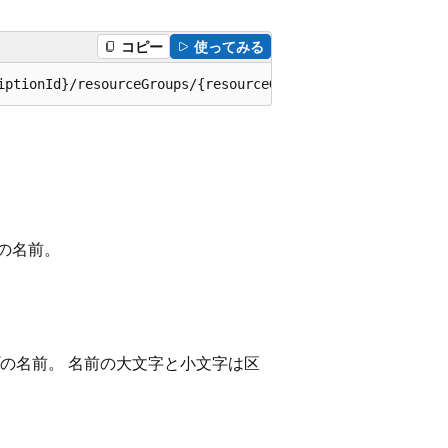
コピー
使ってみる
iptionId}/resourceGroups/{resourceGroupName}/providers/M
ーの名前。
プの名前。 名前の大文字と小文字は区