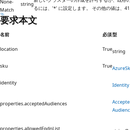
None-
string
るには、'*' に設定します。 その他の値は、
Match
要求本文
名前
必須
型
location
True
string
sku
True
Azure
S
identity
Identity
Accept
properties.acceptedAudiences
Audienc
properties.allowedFqdnList