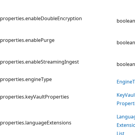
properties.enableDoubleEncryption
boolea
properties.enablePurge
boolea
properties.enableStreamingIngest
boolea
properties.engineType
Engine
T
Key
Vaul
properties.keyVaultProperties
Propert
Langua
properties.languageExtensions
Extensi
List