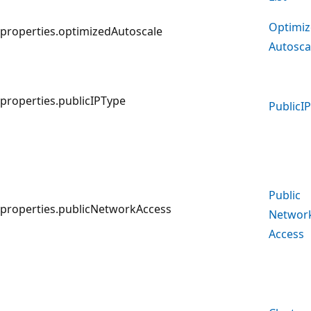
Optimi
properties.optimizedAutoscale
Autosca
properties.publicIPType
Public
I
Public
properties.publicNetworkAccess
Networ
Access