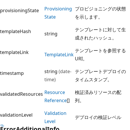
Provisioning
プロビジョニングの状態
provisioningState
State
を示します。
テンプレートに対して生
templateHash
string
成されたハッシュ。
テンプレートを参照する
templateLink
Template
Link
URI。
string
(date-
テンプレートデプロイの
timestamp
time)
タイムスタンプ。
Resource
検証済みリソースの配
validatedResources
Reference
[]
列。
Validation
validationLevel
デプロイの検証レベル
Level
Error
Additional
Info