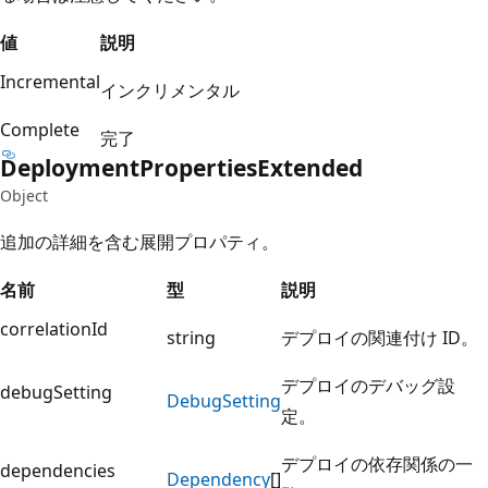
値
説明
Incremental
インクリメンタル
Complete
完了
Deployment
Properties
Extended
Object
追加の詳細を含む展開プロパティ。
名前
型
説明
correlationId
string
デプロイの関連付け ID。
デプロイのデバッグ設
debugSetting
Debug
Setting
定。
デプロイの依存関係の一
dependencies
Dependency
[]