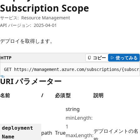
プ
Subscription Scope
サービス:
Resource Management
API バージョン:
2025-04-01
デプロイを取得します。
HTTP
コピー
使ってみる
GET https://management.azure.com/subscriptions/{subscr
URI パラメーター
名前
/
必須
型
説明
string
minLength:
1
deployment
デプロイメントの名
path
True
maxLength:
Name
前。