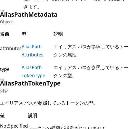
きます。
Alias
Path
Metadata
Object
名前
型
説明
Alias
Path
エイリアス パスが参照しているトー
attributes
Attributes
クンの属性。
Alias
Path
エイリアス パスが参照しているトー
type
Token
Type
クンの型。
Alias
Path
Token
Type
列挙
エイリアス パスが参照しているトークンの型。
値
説明
NotSpecified
トークンの種類が指定されていません。