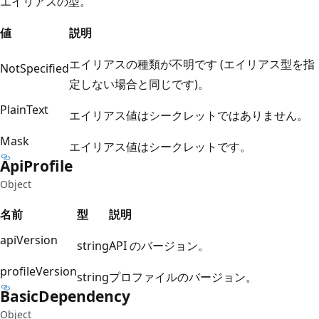
エイリアスの型。
値
説明
エイリアスの種類が不明です (エイリアス型を指
NotSpecified
定しない場合と同じです)。
PlainText
エイリアス値はシークレットではありません。
Mask
エイリアス値はシークレットです。
Api
Profile
Object
名前
型
説明
apiVersion
string
API のバージョン。
profileVersion
string
プロファイルのバージョン。
Basic
Dependency
Object