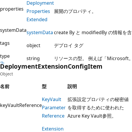
Deployment
properties
Properties
展開のプロパティ。
Extended
systemData
system
Data
create By と modifiedBy の情報を
tags
object
デプロイ タグ
type
string
リソースの型。 例えば「Microsoft。
Deployment
Extension
Config
Item
Object
名前
型
説明
Key
Vault
拡張設定プロパティの秘密値
keyVaultReference
Parameter
を取得するために使われた
Reference
Azure Key Vault参照。
Extension