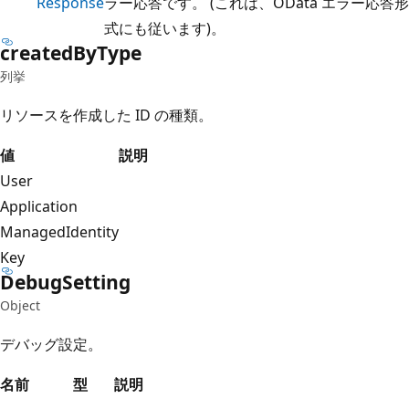
Response
ラー応答です。 (これは、OData エラー応答形
式にも従います)。
created
ByType
列挙
リソースを作成した ID の種類。
値
説明
User
Application
ManagedIdentity
Key
Debug
Setting
Object
デバッグ設定。
名前
型
説明