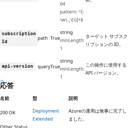
64
pattern: ^[-
\w\._\(\)]+$
string
subscription
ターゲット サブスク
path
True
minLength:
Id
リプションの ID。
1
string
この操作に使用する
api-version
query
True
minLength:
API バージョン。
1
応答
名前
型
説明
Deployment
Azureの運用は無事に完了し
200 OK
Extended
ました。
Other Status