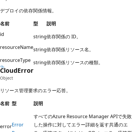
デプロイの依存関係情報。
名前
型
説明
id
string
依存関係の ID。
resourceName
string
依存関係リソース名。
resourceType
string
依存関係リソースの種類。
Cloud
Error
Object
リソース管理要求のエラー応答。
名前
型
説明
すべてのAzure Resource Manager APIで失敗
Error
した操作に対してエラー詳細を返す共通のエ
error