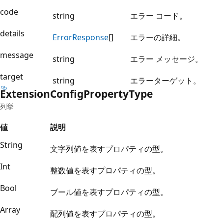
code
string
エラー コード。
details
Error
Response
[]
エラーの詳細。
message
string
エラー メッセージ。
target
string
エラーターゲット。
Extension
Config
Property
Type
列挙
値
説明
String
文字列値を表すプロパティの型。
Int
整数値を表すプロパティの型。
Bool
ブール値を表すプロパティの型。
Array
配列値を表すプロパティの型。