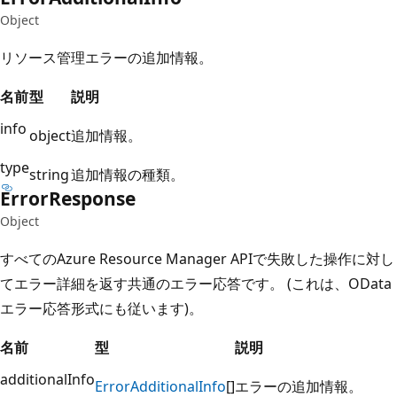
Object
リソース管理エラーの追加情報。
名前
型
説明
info
object
追加情報。
type
string
追加情報の種類。
Error
Response
Object
すべてのAzure Resource Manager APIで失敗した操作に対し
てエラー詳細を返す共通のエラー応答です。 (これは、OData
エラー応答形式にも従います)。
名前
型
説明
additionalInfo
Error
Additional
Info
[]
エラーの追加情報。