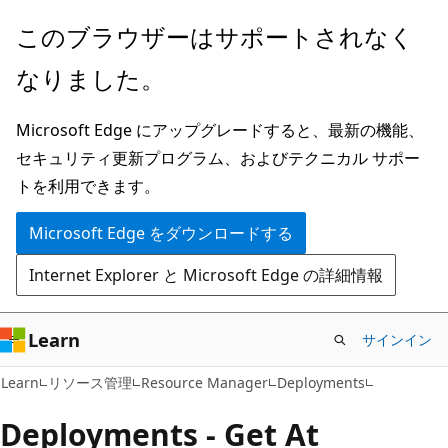
メ
ペ
このブラウザーはサポートされなく
イ
ー
なりました。
ン
ジ
コ
内
Microsoft Edge にアップグレードすると、最新の機能、
ン
ナ
セキュリティ更新プログラム、およびテクニカル サポー
テ
ビ
トを利用できます。
ン
ゲ
ツ
ー
Microsoft Edge をダウンロードする
に
シ
Internet Explorer と Microsoft Edge の詳細情報
ス
ョ
キ
ン
ッ
に
Learn
サインイン
プ
ス
Learn
リソース管理
Resource Manager
Deployments
キ
ッ
Deployments - Get At