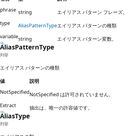
phrase
string
エイリアス パターン フレーズ。
type
Alias
Pattern
Type
エイリアス パターンの種類
variable
string
エイリアス パターン変数。
Alias
Pattern
Type
列挙
エイリアス パターンの種類
値
説明
NotSpecified
NotSpecified は許可されていません。
Extract
抽出は、唯一の許容値です。
Alias
Type
列挙