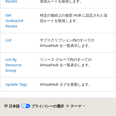
Routes
受信ルートを取得します。
Get
特定の接続上の仮想 HUB に設定された送
Outbound
信ルートを取得します。
Routes
List
サブスクリプション内のすべての
VirtualHub を一覧表示します。
List By
リソース グループ内のすべての
Resource
VirtualHub を一覧表示します。
Group
Update Tags
VirtualHub タグを更新します。
読
み
日本語
プライバシーの選択
テーマ
取