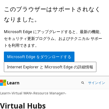
メ
ペ
このブラウザーはサポートされなく
イ
ー
なりました。
ン
ジ
コ
内
Microsoft Edge にアップグレードすると、最新の機能、
ン
ナ
セキュリティ更新プログラム、およびテクニカル サポー
テ
ビ
トを利用できます。
ン
ゲ
ツ
ー
Microsoft Edge をダウンロードする
に
シ
Internet Explorer と Microsoft Edge の詳細情報
ス
ョ
キ
ン
ッ
に
Learn
サインイン
プ
ス
Learn
Virtual WAN
Resource Manager
キ
ッ
Virtual Hubs