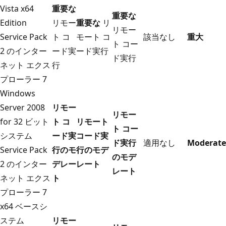
Vista x64
重要な
重要な
Edition
リモー
重要な
リ
リモー
Service Pack
ト コ
モート コ
該当なし
重大
ト コー
2 のインター
ード実
ード実行
ド実行
ネット エクス
行
プローラー 7
Windows
Server 2008
リモー
リモー
for 32 ビット
ト コ
リモート
ト コー
システム
ード実
コード実
ド実行
適用なし
Moderate
Service Pack
行のモ
行のモデ
のモデ
2 のインター
デレー
レート
レート
ネット エクス
ト
プローラー 7
x64 ベースシ
ステム
リモー