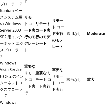
ト
プローラー 7
Itanium ベー
スシステム用
リモー
リモー
の Windows
ト コ
リモート
ト コー
Server 2003
ード実
コード実
ド実行
適用なし
Moderate
SP2 用インタ
行のモ
行のモデ
のモデ
ーネット エク
デレー
レート
レート
スプローラー
ト
7
Windows
重要な
Vista Service
重要な
リモー
重要な
リ
Pack 2 のイン
リモー
ト コ
モート コ
該当なし
重大
ターネット エ
ト コー
ード実
ード実行
クスプローラ
ド実行
行
ー 7
Windows