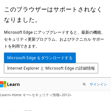
メ
このブラウザーはサポートされなく
イ
なりました。
ン
コ
Microsoft Edge にアップグレードすると、最新の機能、
ン
セキュリティ更新プログラム、およびテクニカル サポー
テ
トを利用できます。
ン
ツ
Microsoft Edge をダウンロードする
に
Internet Explorer と Microsoft Edge の詳細情報
ス
キ
ッ
Learn
サインイン
プ
Learn
Home キー
セキュリティ情報
2012