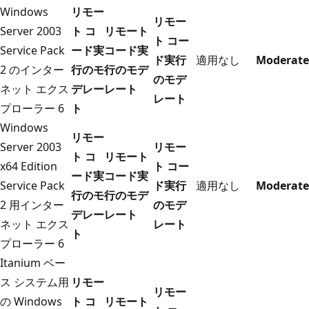
Windows
リモー
リモー
Server 2003
ト コ
リモート
ト コー
Service Pack
ード実
コード実
ド実行
適用なし
Moderate
2 のインター
行のモ
行のモデ
のモデ
ネット エクス
デレー
レート
レート
プローラー 6
ト
Windows
リモー
Server 2003
リモー
ト コ
リモート
x64 Edition
ト コー
ード実
コード実
Service Pack
ド実行
適用なし
Moderate
行のモ
行のモデ
2 用インター
のモデ
デレー
レート
ネット エクス
レート
ト
プローラー 6
Itanium ベー
ス システム用
リモー
リモー
の Windows
ト コ
リモート