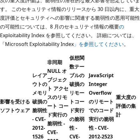
次の重大度評価は、脆弱性の潜在的な最大影響を想定していま
す。 このセキュリティ情報のリリースから 30 日以内に、重大
度評価とセキュリティへの影響に関連する脆弱性の悪用可能性
の可能性については、8 月のセキュリティ情報の概要
の
Exploitability Index を参照してください。 詳細については、
「Microsoft Exploitability Index
」を参照してください
。
仮想関
非同期
数テー
NULL オ
レイア
ブルの
JavaScript
ブジェク
ウトの
破損の
Integer
ト アクセ
メモリ
リモー
Overflow
スのリモ
重大度の
影響を受ける
破損の
トコー
のリモート
ート コー
評価の集
ソフトウェア
脆弱性
ド実行
でのコード
ド実行の
計
- CVE-
の脆弱
実行の脆弱
脆弱性 -
2012-
性 -
性 - CVE-
CVE-
1526
CVE-
2012-2523