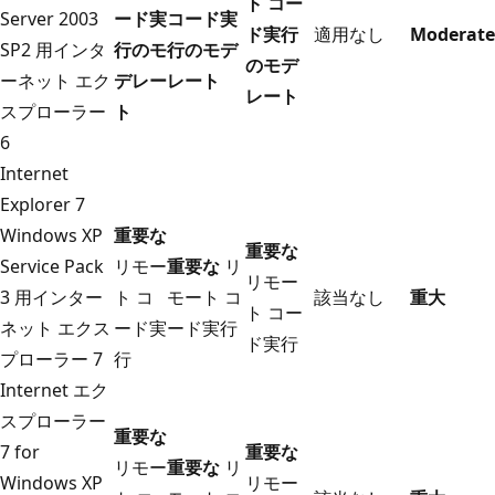
ト コー
Server 2003
ード実
コード実
ド実行
適用なし
Moderate
SP2 用インタ
行のモ
行のモデ
のモデ
ーネット エク
デレー
レート
レート
スプローラー
ト
6
Internet
Explorer 7
Windows XP
重要な
重要な
Service Pack
リモー
重要な
リ
リモー
3 用インター
ト コ
モート コ
該当なし
重大
ト コー
ネット エクス
ード実
ード実行
ド実行
プローラー 7
行
Internet エク
スプローラー
重要な
7 for
重要な
リモー
重要な
リ
Windows XP
リモー