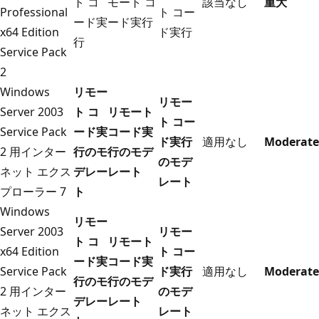
ト コ
モート コ
該当なし
重大
Professional
ト コー
ード実
ード実行
x64 Edition
ド実行
行
Service Pack
2
Windows
リモー
リモー
Server 2003
ト コ
リモート
ト コー
Service Pack
ード実
コード実
ド実行
適用なし
Moderate
2 用インター
行のモ
行のモデ
のモデ
ネット エクス
デレー
レート
レート
プローラー 7
ト
Windows
リモー
Server 2003
リモー
ト コ
リモート
x64 Edition
ト コー
ード実
コード実
Service Pack
ド実行
適用なし
Moderate
行のモ
行のモデ
2 用インター
のモデ
デレー
レート
ネット エクス
レート