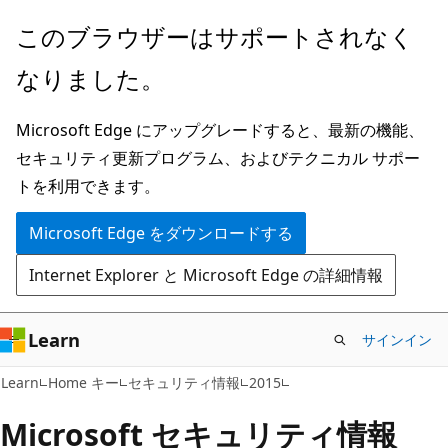
メ
このブラウザーはサポートされなく
イ
なりました。
ン
コ
Microsoft Edge にアップグレードすると、最新の機能、
ン
セキュリティ更新プログラム、およびテクニカル サポー
テ
トを利用できます。
ン
ツ
Microsoft Edge をダウンロードする
に
Internet Explorer と Microsoft Edge の詳細情報
ス
キ
ッ
Learn
サインイン
プ
Learn
Home キー
セキュリティ情報
2015
Microsoft セキュリティ情報