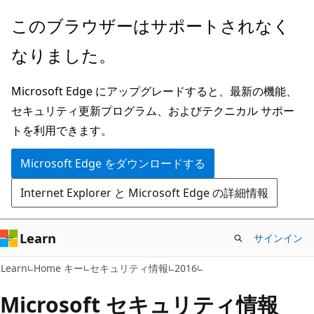
メ
このブラウザーはサポートされなく
イ
なりました。
ン
コ
Microsoft Edge にアップグレードすると、最新の機能、
ン
セキュリティ更新プログラム、およびテクニカル サポー
テ
トを利用できます。
ン
ツ
Microsoft Edge をダウンロードする
に
Internet Explorer と Microsoft Edge の詳細情報
ス
キ
ッ
Learn
サインイン
プ
Learn
Home キー
セキュリティ情報
2016
Microsoft セキュリティ情報