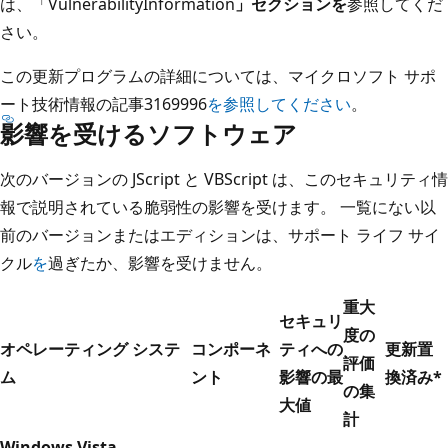
は、「VulnerabilityInformation
」セクションを
参照してくだ
さい。
この更新プログラムの詳細については、マイクロソフト サポ
ート技術情報の記事3169996
を参照してください
。
影響を受けるソフトウェア
次のバージョンの JScript と VBScript は、このセキュリティ情
報で説明されている脆弱性の影響を受けます。 一覧にない以
前のバージョンまたはエディションは、サポート ライフ サイ
クル
を
過ぎたか、影響を受けません。
重大
セキュリ
度の
オペレーティング システ
コンポーネ
ティへの
更新置
評価
ム
ント
影響の最
換済み
*
の集
大値
計
Windows Vista