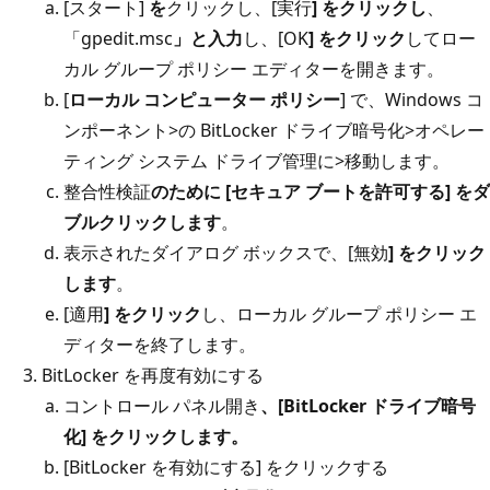
[スタート]
を
クリックし、[実行
] をクリックし
、
「gpedit.msc
」と入力
し、[OK
] をクリック
してロー
カル グループ ポリシー エディターを開きます。
[
ローカル コンピューター ポリシー
] で、Windows コ
ンポーネント>の BitLocker ドライブ暗号化>オペレー
ティング システム ドライブ管理に>移動します。
整合性検証
のために [セキュア ブートを許可する] をダ
ブルクリックします
。
表示されたダイアログ ボックスで、[無効
] をクリック
します
。
[適用
] をクリック
し、ローカル グループ ポリシー エ
ディターを終了します。
BitLocker を再度有効にする
コントロール パネル開き
、[BitLocker ドライブ暗号
化] をクリックします
。
[BitLocker を有効にする] をクリックする