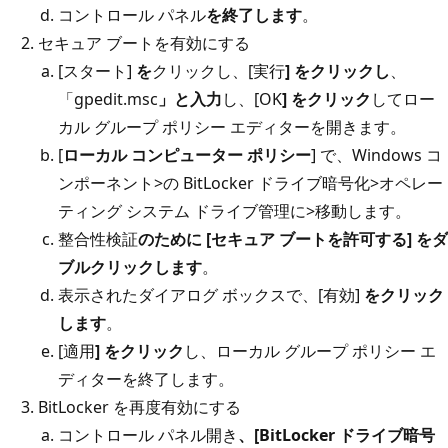
コントロール パネル
を終了します
。
セキュア ブートを有効にする
[スタート]
を
クリックし、[実行
] をクリックし
、
「gpedit.msc
」と入力
し、[OK
] をクリック
してロー
カル グループ ポリシー エディターを開きます。
[
ローカル コンピューター ポリシー
] で、Windows コ
ンポーネント>の BitLocker ドライブ暗号化>オペレー
ティング システム ドライブ管理に>移動します。
整合性検証
のために [セキュア ブートを許可する] をダ
ブルクリックします
。
表示されたダイアログ ボックスで、[有効]
をクリック
します
。
[適用
] をクリック
し、ローカル グループ ポリシー エ
ディターを終了します。
BitLocker を再度有効にする
コントロール パネル開き
、[BitLocker ドライブ暗号