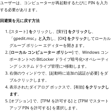
ユーザーは、コンピューターが再起動するたびに PIN を入力
する必要があります。
回避策を元に戻す方法
[スタート]
を
クリックし、[実行
] をクリックし
、
「gpedit.msc
」と入力
し、[OK
] をクリック
してローカル
グループ ポリシー エディターを開きます。
[
ローカル コンピューター ポリシー
] で、Windows コン
ポーネント>の BitLocker ドライブ暗号化>オペレーティ
ング システム ドライブ管理に>移動します。
右側のウィンドウで、[起動時に追加の認証が必要] をダ
ブルクリックします。
表示されたダイアログ ボックスで、[有効]
をクリックし
ます
。
[オプション] で、[TPM を許可する] と [TPM でスタート
アップ PIN を許可する] を選択します。