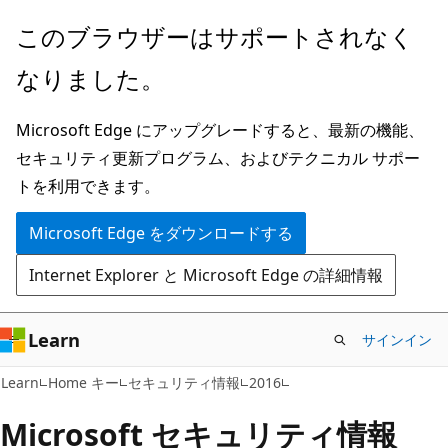
メ
このブラウザーはサポートされなく
イ
なりました。
ン
コ
Microsoft Edge にアップグレードすると、最新の機能、
ン
セキュリティ更新プログラム、およびテクニカル サポー
テ
トを利用できます。
ン
ツ
Microsoft Edge をダウンロードする
に
Internet Explorer と Microsoft Edge の詳細情報
ス
キ
ッ
Learn
サインイン
プ
Learn
Home キー
セキュリティ情報
2016
Microsoft セキュリティ情報