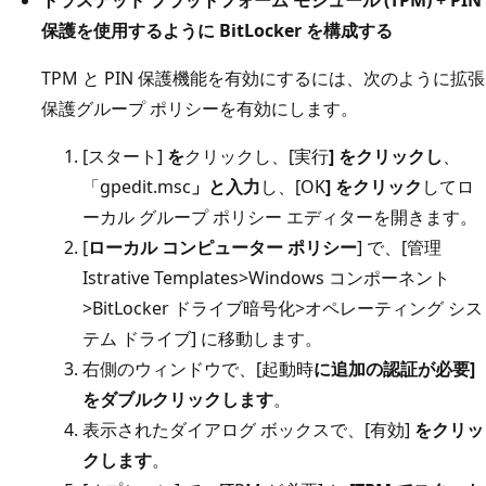
保護を使用するように BitLocker を構成する
TPM と PIN 保護機能を有効にするには、次のように拡張
保護グループ ポリシーを有効にします。
[スタート]
を
クリックし、[実行
] をクリックし
、
「gpedit.msc
」と入力
し、[OK
] をクリック
してロ
ーカル グループ ポリシー エディターを開きます。
[
ローカル コンピューター ポリシー
] で、[管理
Istrative Templates>Windows コンポーネント
>BitLocker ドライブ暗号化>オペレーティング シス
テム ドライブ] に移動します。
右側のウィンドウで、[起動時
に追加の認証が必要]
をダブルクリックします
。
表示されたダイアログ ボックスで、[有効]
をクリッ
クします
。