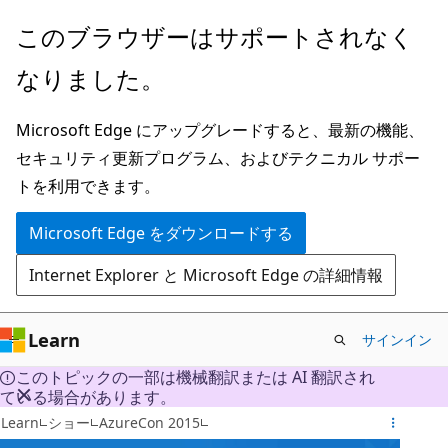
メ
このブラウザーはサポートされなく
イ
なりました。
ン
コ
Microsoft Edge にアップグレードすると、最新の機能、
ン
セキュリティ更新プログラム、およびテクニカル サポー
テ
トを利用できます。
ン
ツ
Microsoft Edge をダウンロードする
に
Internet Explorer と Microsoft Edge の詳細情報
ス
キ
ッ
Learn
サインイン
プ
このトピックの一部は機械翻訳または AI 翻訳され
ている場合があります。
Learn
ショー
AzureCon 2015