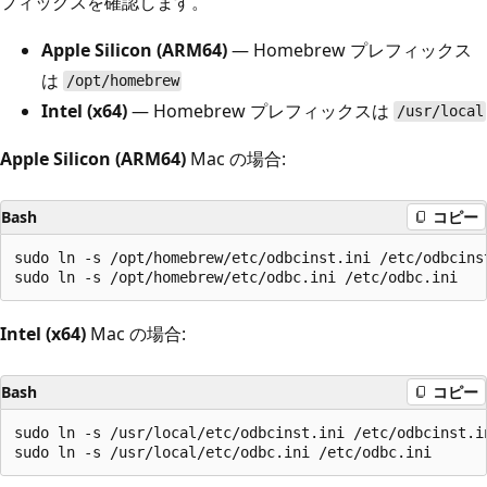
フィックスを確認します。
Apple Silicon (ARM64)
— Homebrew プレフィックス
は
/opt/homebrew
Intel (x64)
— Homebrew プレフィックスは
/usr/local
Apple Silicon (ARM64)
Mac の場合:
Bash
コピー
sudo ln -s /opt/homebrew/etc/odbcinst.ini /etc/odbcinst
Intel (x64)
Mac の場合:
Bash
コピー
sudo ln -s /usr/local/etc/odbcinst.ini /etc/odbcinst.in