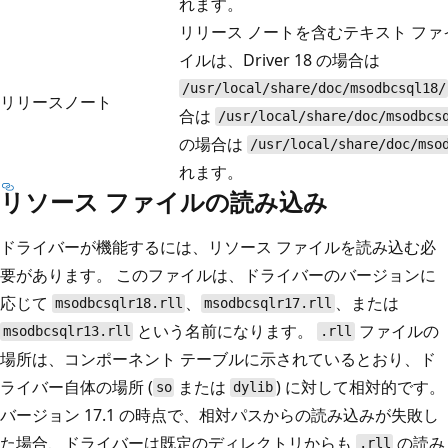
れます。
リリース ノートを含むテキスト ファ
イルは、Driver 18 の場合は
/usr/local/share/doc/msodbcsql18/
リリースノート
合は
/usr/local/share/doc/msodbcs
の場合は
/usr/local/share/doc/mso
れます。
リソース ファイルの読み込み
ドライバーが機能するには、リソース ファイルを読み込む必
要があります。 このファイルは、ドライバーのバージョンに
応じて
、
、または
msodbcsqlr18.rll
msodbcsqlr17.rll
という名前になります。
ファイルの
msodbcsqlr13.rll
.rll
場所は、コンポーネント テーブルに示されているとおり、ド
ライバー自体の場所 (
または
) に対して相対的です。
so
dylib
バージョン 17.1 の時点で、相対パスからの読み込みが失敗し
た場合、ドライバーは既定のディレクトリからも
の読み
.rll