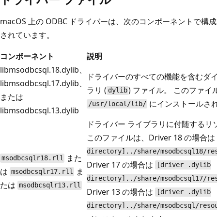
macOS 上の ODBC ドライバーは、次のコンポーネントで構成
されています。
コンポーネント
説明
libmsodbcsql.18.dylib、
ドライバーのすべての機能を含むダイ
libmsodbcsql.17.dylib、
ラリ (
) ファイル。 このファイ
dylib
または
にインストールさ
/usr/local/lib/
libmsodbcsql.13.dylib
ドライバー ライブラリに付随するリ
このファイルは、Driver 18 の場合は
directory]../share/msodbcsql18/re
また
msodbcsqlr18.rll
Driver 17 の場合は
[driver .dylib
は
ま
msodbcsqlr17.rll
directory]../share/msodbcsql17/re
たは
msodbcsqlr13.rll
Driver 13 の場合は
[driver .dylib
directory]../share/msodbcsql/reso