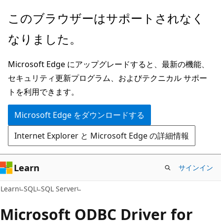
メ
このブラウザーはサポートされなく
イ
なりました。
ン
コ
Microsoft Edge にアップグレードすると、最新の機能、
ン
セキュリティ更新プログラム、およびテクニカル サポー
テ
トを利用できます。
ン
ツ
Microsoft Edge をダウンロードする
に
Internet Explorer と Microsoft Edge の詳細情報
ス
キ
ッ
Learn
サインイン
プ
Learn
SQL
SQL Server
Microsoft ODBC Driver for