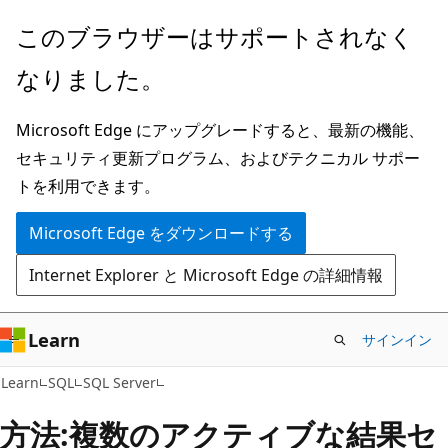
メ
このブラウザーはサポートされなく
イ
なりました。
ン
コ
Microsoft Edge にアップグレードすると、最新の機能、
ン
セキュリティ更新プログラム、およびテクニカル サポー
テ
トを利用できます。
ン
ツ
Microsoft Edge をダウンロードする
に
Internet Explorer と Microsoft Edge の詳細情報
ス
キ
ッ
Learn
サインイン
プ
Learn
SQL
SQL Server
方法:複数のアクティブな結果セ