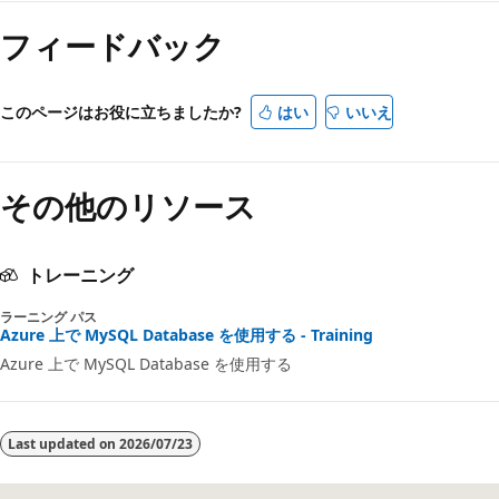
み
フィードバック
取
り
モ
このページはお役に立ちましたか?
はい
いいえ
ー
ド
その他のリソース
が
無
効
トレーニング
ラーニング パス
Azure 上で MySQL Database を使用する - Training
Azure 上で MySQL Database を使用する
Last updated on
2026/07/23