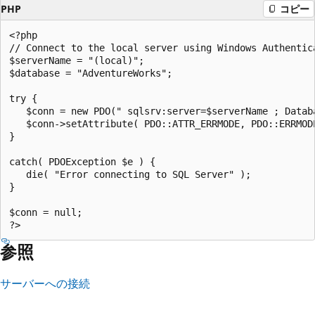
PHP
コピー
<?php  

// Connect to the local server using Windows Authentic
$serverName = "(local)";   

$database = "AdventureWorks";  

try {  

   $conn = new PDO(" sqlsrv:server=$serverName ; Datab
   $conn->setAttribute( PDO::ATTR_ERRMODE, PDO::ERRMODE
}  

catch( PDOException $e ) {  

   die( "Error connecting to SQL Server" );   

}  

$conn = null;   

参照
サーバーへの接続
読