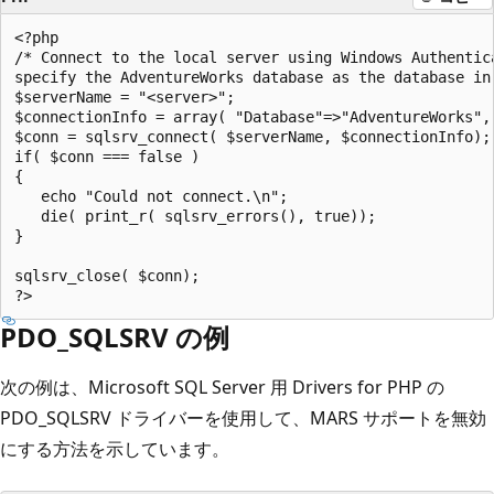
<?php  

/* Connect to the local server using Windows Authentica
specify the AdventureWorks database as the database in 
$serverName = "<server>";  

$connectionInfo = array( "Database"=>"AdventureWorks",
$conn = sqlsrv_connect( $serverName, $connectionInfo); 
if( $conn === false )  

{  

   echo "Could not connect.\n";  

   die( print_r( sqlsrv_errors(), true));  

}  

sqlsrv_close( $conn);  

PDO_SQLSRV の例
次の例は、Microsoft SQL Server 用 Drivers for PHP の
PDO_SQLSRV ドライバーを使用して、MARS サポートを無効
にする方法を示しています。