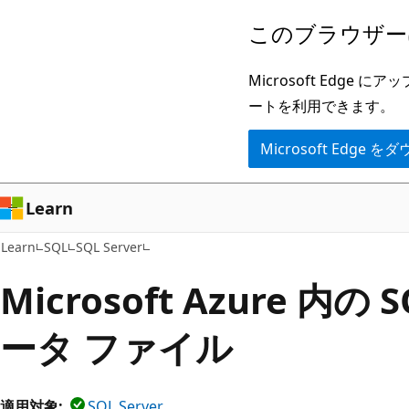
メ
このブラウザー
イ
ン
Microsoft Ed
コ
ートを利用できます。
ン
Microsoft Edge
テ
ン
ツ
Learn
に
Learn
SQL
SQL Server
ス
キ
Microsoft Azure 内の S
ッ
ータ ファイル
プ
適用対象:
SQL Server