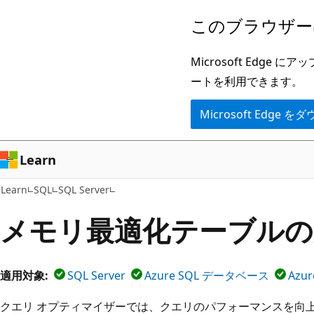
メ
このブラウザー
イ
ン
Microsoft Ed
コ
ートを利用できます。
ン
Microsoft Edge
テ
ン
ツ
Learn
に
Learn
SQL
SQL Server
ス
キ
メモリ最適化テーブルの
ッ
プ
適用対象:
SQL Server
Azure SQL データベース
Azur
クエリ オプティマイザーでは、クエリのパフォーマンスを向