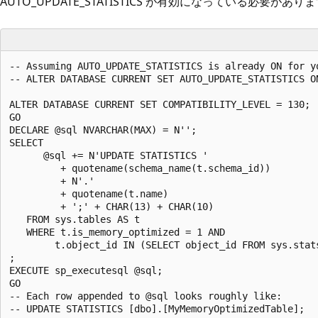
AUTO_UPDATE_STATISTICS が有効になっている必要がありま
-- Assuming AUTO_UPDATE_STATISTICS is already ON for yo
-- ALTER DATABASE CURRENT SET AUTO_UPDATE_STATISTICS ON
ALTER DATABASE CURRENT SET COMPATIBILITY_LEVEL = 130;

GO

DECLARE @sql NVARCHAR(MAX) = N'';

SELECT

      @sql += N'UPDATE STATISTICS '

         + quotename(schema_name(t.schema_id))

         + N'.'

         + quotename(t.name)

         + ';' + CHAR(13) + CHAR(10)

   FROM sys.tables AS t

   WHERE t.is_memory_optimized = 1 AND 

		t.object_id IN (SELECT object_id FROM sys.stats WHERE no_recompute=1)

;

EXECUTE sp_executesql @sql;

GO

-- Each row appended to @sql looks roughly like:
