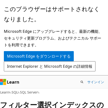
メ
このブラウザーはサポートされなく
イ
なりました。
ン
コ
Microsoft Edge にアップグレードすると、最新の機能、
ン
セキュリティ更新プログラム、およびテクニカル サポー
テ
トを利用できます。
ン
ツ
Microsoft Edge をダウンロードする
に
Internet Explorer と Microsoft Edge の詳細情報
ス
キ
ッ
Learn
サインイン
プ
Learn
SQL
SQL Server
フィルター選択インデックスの