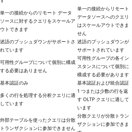
す
単一の接続からリモート
単一の接続からのリモート データ
データソースへのクエリ
ソースに対するクエリをスケールア
はスケールアウトできま
ウトできます
せん
述語のプッシュダウンがサポートさ
述語のプッシュダウンが
れています
サポートされています
可用性グループの各イン
可用性グループについて個別に構成
スタンスについて個別に
する必要はありません
構成する必要があります
基本認証のみ
基本認証および統合認証
1 つまたは少数の行を返
多くの行を処理する分析クエリに適
す OLTP クエリに適して
しています
います
分散クエリが分散トラン
外部テーブルを使ったクエリは分散
ザクションに参加できま
トランザクションに参加できません