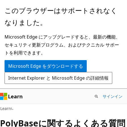
メ
このブラウザーはサポートされなく
イ
なりました。
ン
コ
Microsoft Edge にアップグレードすると、最新の機能、
ン
セキュリティ更新プログラム、およびテクニカル サポー
テ
トを利用できます。
ン
ツ
Microsoft Edge をダウンロードする
に
Internet Explorer と Microsoft Edge の詳細情報
ス
キ
ッ
Learn
サインイン
プ
Learn
PolyBaseに関するよくある質問