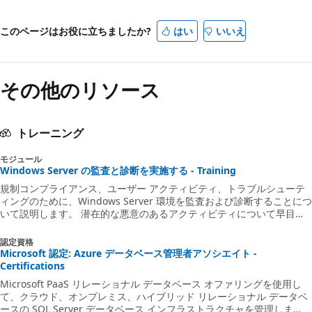
このページはお役に立ちましたか?
はい
いいえ
その他のリソース
トレーニング
モジュール
Windows Server の監査と診断を実施する - Training
規制コンプライアンス、ユーザー アクティビティ、トラブルシューテ
ィングのために、Windows Server 環境を監査および診断することにつ
いて説明します。 潜在的な悪意のあるアクティビティについて早目に
警告を受け取るために、ネットワーク環境の定期的な監査を通じて、セ
キュリティのベスト プラクティスを実施します。
認定資格
Microsoft 認定: Azure データベース管理者アソシエイト -
Certifications
Microsoft PaaS リレーショナル データベース オファリングを使用し
て、クラウド、オンプレミス、ハイブリッド リレーショナル データベ
ースの SQL Server データベース インフラストラクチャを管理しま