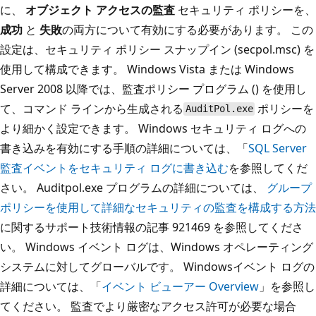
に、
オブジェクト アクセスの監査
セキュリティ ポリシーを、
成功
と
失敗
の両方について有効にする必要があります。 この
設定は、セキュリティ ポリシー スナップイン (secpol.msc) を
使用して構成できます。 Windows Vista または Windows
Server 2008 以降では、監査ポリシー プログラム (
) を使用し
て、コマンド ラインから生成される
ポリシーを
AuditPol.exe
より細かく設定できます。 Windows セキュリティ ログへの
書き込みを有効にする手順の詳細については、「
SQL Server
監査イベントをセキュリティ ログに書き込む
を参照してくだ
さい。 Auditpol.exe プログラムの詳細については、
グループ
ポリシーを使用して詳細なセキュリティの監査を構成する方法
に関するサポート技術情報の記事 921469 を参照してくださ
い。 Windows イベント ログは、Windows オペレーティング
システムに対してグローバルです。 Windowsイベント ログの
詳細については、「
イベント ビューアー Overview
」を参照し
てください。 監査でより厳密なアクセス許可が必要な場合