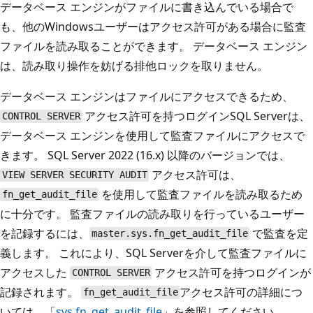
データベース エンジンがファイルに書き込んでいる場合で
も、他のWindowsユーザーはアクセス許可がある場合に監査
ファイルを読み取ることができます。 データベース エンジン
は、読み取り操作を妨げる排他ロックを取りません。
データベース エンジンはファイルにアクセスできるため、
アクセス許可を持つログインSQL Serverは、
CONTROL SERVER
データベース エンジンを使用して監査ファイルにアクセスで
きます。 SQL Server 2022 (16.x) 以降のバージョンでは、
アクセス許可は、
VIEW SERVER SECURITY AUDIT
を使用して監査ファイルを読み取るため
fn_get_audit_file
に十分です。 監査ファイルの読み取りを行っているユーザー
を記録するには、
で監査を定
master.sys.fn_get_audit_file
義します。 これにより、SQL Serverを介して監査ファイルに
アクセスした
アクセス許可を持つログインが
CONTROL SERVER
記録されます。
アクセス許可の詳細につ
fn_get_audit_file
いては、「
sys.fn_get_audit_file
」を参照してください。