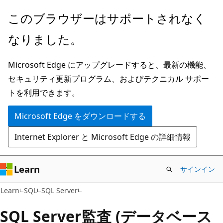
メ
このブラウザーはサポートされなく
イ
なりました。
ン
コ
Microsoft Edge にアップグレードすると、最新の機能、
ン
セキュリティ更新プログラム、およびテクニカル サポー
テ
トを利用できます。
ン
ツ
Microsoft Edge をダウンロードする
に
Internet Explorer と Microsoft Edge の詳細情報
ス
キ
ッ
Learn
サインイン
プ
Learn
SQL
SQL Server
SQL Server監査 (データベース