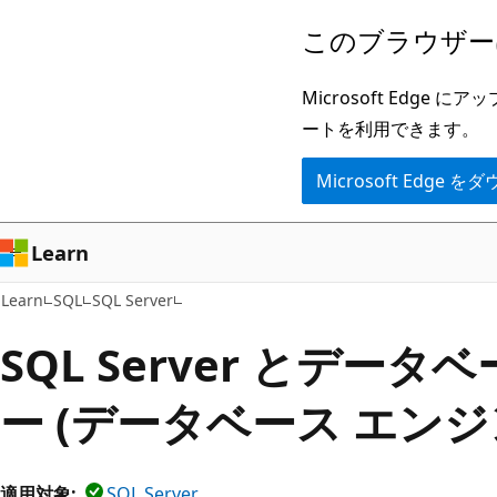
メ
このブラウザー
イ
ン
Microsoft Ed
コ
ートを利用できます。
ン
Microsoft Edge
テ
ン
ツ
Learn
に
Learn
SQL
SQL Server
ス
キ
SQL Server とデー
ッ
ー (データベース エンジ
プ
適用対象:
SQL Server