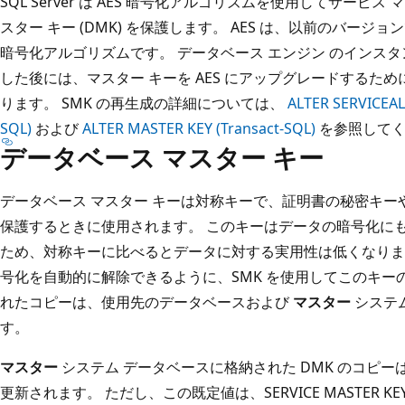
SQL Server は AES 暗号化アルゴリズムを使用してサービス 
スター キー (DMK) を保護します。 AES は、以前のバージョ
暗号化アルゴリズムです。 データベース エンジン のインスタンスを
した後には、マスター キーを AES にアップグレードするために 
ります。 SMK の再生成の詳細については、
ALTER SERVICEAL
SQL)
および
ALTER MASTER KEY (Transact-SQL)
を参照してく
データベース マスター キー
データベース マスター キーは対称キーで、証明書の秘密キ
保護するときに使用されます。 このキーはデータの暗号化に
ため、対称キーに比べるとデータに対する実用性は低くなります
号化を自動的に解除できるように、SMK を使用してこのキー
れたコピーは、使用先のデータベースおよび
マスター
システ
す。
マスター
システム データベースに格納された DMK のコピー
更新されます。 ただし、この既定値は、SERVICE MASTER K