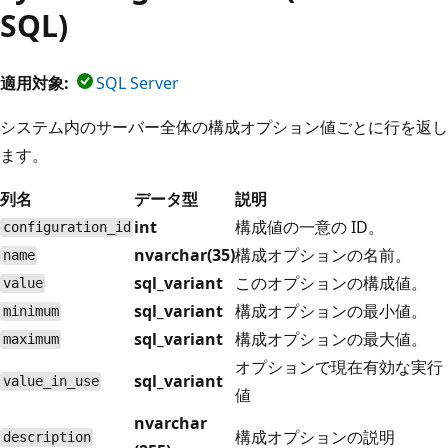
SQL)
適用対象:
SQL Server
システム内のサーバー全体の構成オプション値ごとに行を返し
ます。
列名
データ型
説明
int
構成値の一意の ID。
configuration_id
nvarchar(35)
構成オプションの名前。
name
sql_variant
このオプションの構成値。
value
sql_variant
構成オプションの最小値。
minimum
sql_variant
構成オプションの最大値。
maximum
オプションで現在有効な実行
sql_variant
value_in_use
値
nvarchar
構成オプションの説明
description