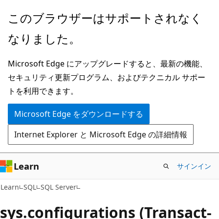
メ
このブラウザーはサポートされなく
イ
なりました。
ン
コ
Microsoft Edge にアップグレードすると、最新の機能、
ン
セキュリティ更新プログラム、およびテクニカル サポー
テ
トを利用できます。
ン
ツ
Microsoft Edge をダウンロードする
に
Internet Explorer と Microsoft Edge の詳細情報
ス
キ
ッ
Learn
サインイン
プ
Learn
SQL
SQL Server
sys.configurations (Transact-