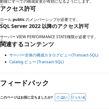
動後にすべての構成変更が有効になるようにします。
アクセス許可
ロール
public
のメンバーシップが必要です。
SQL Server 2022 以降のアクセス許可
サーバー VIEW PERFORMANCE STATE権限が必要です。
関連するコンテンツ
サーバー全体の構成カタログビュー(Transact-SQL)
Catalog ビュー (Transact-SQL)
読
み
フィードバック
取
り
このページはお役に立ちましたか?
はい
いいえ
モ
ー