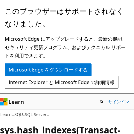
メ
このブラウザーはサポートされなく
イ
なりました。
ン
コ
Microsoft Edge にアップグレードすると、最新の機能、
ン
セキュリティ更新プログラム、およびテクニカル サポー
テ
トを利用できます。
ン
ツ
Microsoft Edge をダウンロードする
に
Internet Explorer と Microsoft Edge の詳細情報
ス
キ
ッ
Learn
サインイン
プ
Learn
SQL
SQL Server
sys.hash_indexes(Transact-