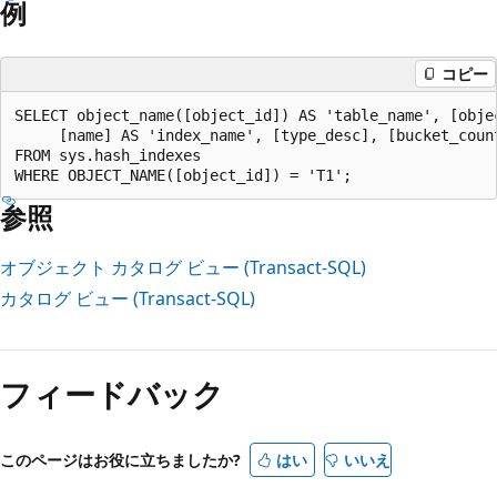
例
コピー
SELECT object_name([object_id]) AS 'table_name', [objec
     [name] AS 'index_name', [type_desc], [bucket_count
FROM sys.hash_indexes   

参照
オブジェクト カタログ ビュー (Transact-SQL)
カタログ ビュー (Transact-SQL)
読
み
フィードバック
取
り
モ
このページはお役に立ちましたか?
はい
いいえ
ー