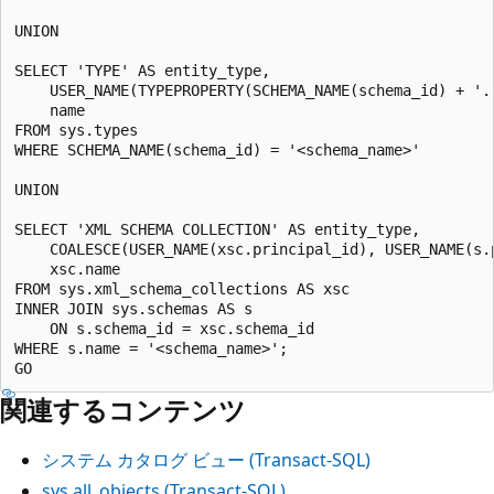
UNION

SELECT 'TYPE' AS entity_type,

    USER_NAME(TYPEPROPERTY(SCHEMA_NAME(schema_id) + '.
    name

FROM sys.types

WHERE SCHEMA_NAME(schema_id) = '<schema_name>'

UNION

SELECT 'XML SCHEMA COLLECTION' AS entity_type,

    COALESCE(USER_NAME(xsc.principal_id), USER_NAME(s.p
    xsc.name

FROM sys.xml_schema_collections AS xsc

INNER JOIN sys.schemas AS s

    ON s.schema_id = xsc.schema_id

WHERE s.name = '<schema_name>';

関連するコンテンツ
システム カタログ ビュー (Transact-SQL)
sys.all_objects (Transact-SQL)