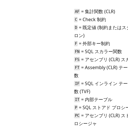
= 集計関数 (CLR)
AF
= Check 制約
C
= 既定値 (制約または
D
ロン)
= 外部キー制約
F
= SQL スカラー関数
FN
= アセンブリ (CLR) 
FS
= Assembly (CLR)
FT
数
= SQL インライン テ
IF
数 (TVF)
= 内部テーブル
IT
= SQL ストアド プロ
P
= アセンブリ (CLR) 
PC
ロシージャ