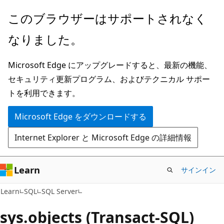
メ
このブラウザーはサポートされなく
イ
なりました。
ン
コ
Microsoft Edge にアップグレードすると、最新の機能、
ン
セキュリティ更新プログラム、およびテクニカル サポー
テ
トを利用できます。
ン
ツ
Microsoft Edge をダウンロードする
に
Internet Explorer と Microsoft Edge の詳細情報
ス
キ
ッ
Learn
サインイン
プ
Learn
SQL
SQL Server
sys.objects (Transact-SQL)