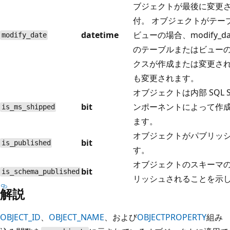
ブジェクトが最後に変更
付。 オブジェクトがテー
datetime
ビューの場合、modify_da
modify_date
のテーブルまたはビュー
クスが作成または変更さ
も変更されます。
オブジェクトは内部 SQL Se
bit
ンポーネントによって作
is_ms_shipped
ます。
オブジェクトがパブリッ
bit
is_published
す。
オブジェクトのスキーマ
bit
is_schema_published
リッシュされることを示
解説
OBJECT_ID
、
OBJECT_NAME
、および
OBJECTPROPERTY
組み