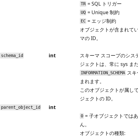
= SQL トリガー
TR
= Unique 制約
UQ
= エッジ制約
EC
オブジェクトが含まれて
マの ID。
int
スキーマ スコープのシス
schema_id
ジェクトは、常に sys ま
スキ
INFORMATION_SCHEMA
まれます。
このオブジェクトが属し
ジェクトの ID。
int
parent_object_id
= 子オブジェクトでは
0
ん。
オブジェクトの種類: