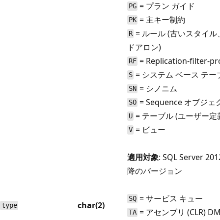
= プラン ガイド
PG
= 主キー制約
PK
= ルール (古いスタイ
R
ドアロン)
= Replication-filter-p
RF
= システム ベース テー
S
= シノニム
SN
= Sequence オブジ
SO
= テーブル (ユーザー定
U
= ビュー
V
適用対象
: SQL Server 201
降のバージョン
= サービス キュー
SQ
char(2)
type
= アセンブリ (CLR) D
TA