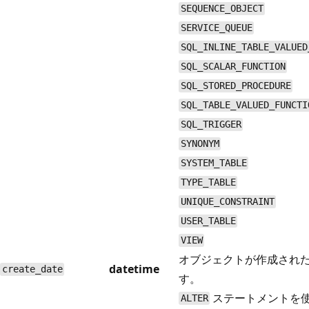
SEQUENCE_OBJECT
SERVICE_QUEUE
SQL_INLINE_TABLE_VALUED
SQL_SCALAR_FUNCTION
SQL_STORED_PROCEDURE
SQL_TABLE_VALUED_FUNCTI
SQL_TRIGGER
SYNONYM
SYSTEM_TABLE
TYPE_TABLE
UNIQUE_CONSTRAINT
USER_TABLE
VIEW
オブジェクトが作成され
datetime
create_date
す。
ステートメントを
ALTER