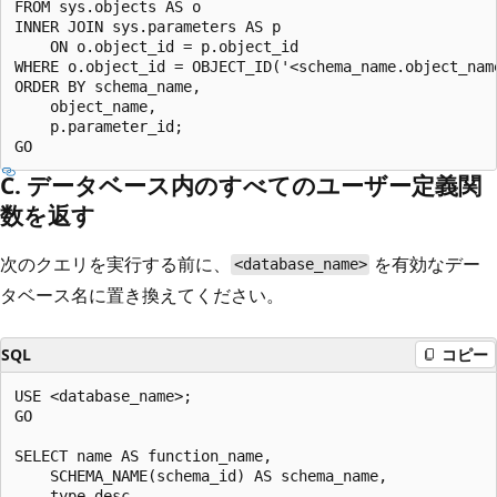
FROM sys.objects AS o

INNER JOIN sys.parameters AS p

    ON o.object_id = p.object_id

WHERE o.object_id = OBJECT_ID('<schema_name.object_name
ORDER BY schema_name,

    object_name,

    p.parameter_id;

C. データベース内のすべてのユーザー定義関
数を返す
次のクエリを実行する前に、
を有効なデー
<database_name>
タベース名に置き換えてください。
SQL
コピー
USE <database_name>;

GO

SELECT name AS function_name,

    SCHEMA_NAME(schema_id) AS schema_name,

    type_desc,
