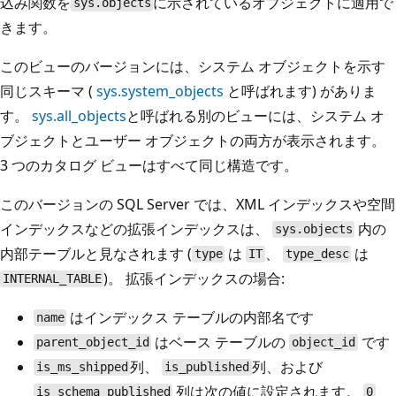
込み関数を
に示されているオブジェクトに適用で
sys.objects
きます。
このビューのバージョンには、システム オブジェクトを示す
同じスキーマ (
sys.system_objects
と呼ばれます) がありま
す。
sys.all_objects
と呼ばれる別のビューには、システム オ
ブジェクトとユーザー オブジェクトの両方が表示されます。
3 つのカタログ ビューはすべて同じ構造です。
このバージョンの SQL Server では、XML インデックスや空間
インデックスなどの拡張インデックスは、
内の
sys.objects
内部テーブルと見なされます (
は
、
は
type
IT
type_desc
)。 拡張インデックスの場合:
INTERNAL_TABLE
はインデックス テーブルの内部名です
name
はベース テーブルの
です
parent_object_id
object_id
列、
列、および
is_ms_shipped
is_published
列は次の値に設定されます。
is_schema_published
0