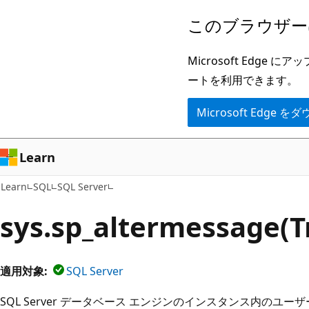
メ
このブラウザー
イ
ン
Microsoft Ed
コ
ートを利用できます。
ン
Microsoft Edge
テ
ン
ツ
Learn
に
Learn
SQL
SQL Server
ス
キ
sys.sp_altermessage(T
ッ
プ
適用対象:
SQL Server
SQL Server データベース エンジンのインスタンス内のユ