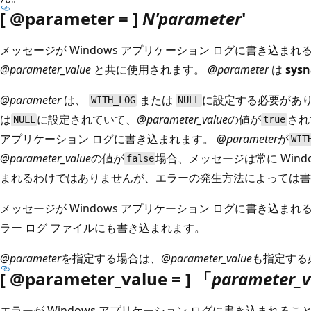
[ @parameter = ]
N'parameter
'
メッセージが Windows アプリケーション ログに書き込ま
@parameter_value
と共に使用されます。
@parameter
は
sys
@parameter
は、
または
に設定する必要があ
WITH_LOG
NULL
は
に設定されていて、
@parameter_value
の値が
され
NULL
true
アプリケーション ログに書き込まれます。
@parameter
が
WIT
@parameter_value
の値が
場合、メッセージは常に Wind
false
まれるわけではありませんが、エラーの発生方法によっては書
メッセージが Windows アプリケーション ログに書き込ま
ラー ログ ファイルにも書き込まれます。
@parameter
を指定する場合は、
@parameter_value
も指定する
[ @parameter_value = ] 「
parameter_v
エラーが Windows アプリケーション ログに書き込まれる