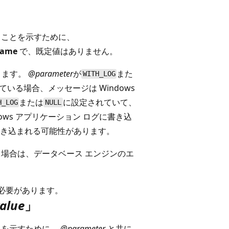
れることを示すために、
name
で、既定値はありません。
ります。
@parameter
が
また
WITH_LOG
ている場合、メッセージは Windows
または
に設定されていて、
H_LOG
NULL
ows アプリケーション ログに書き込
き込まれる可能性があります。
れる場合は、データベース エンジンのエ
必要があります。
alue
」
ことを示すために、
@parameter
と共に