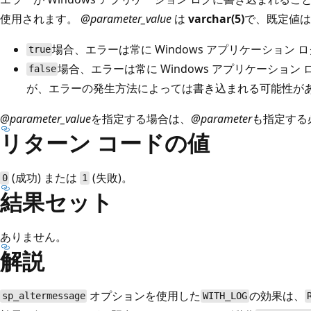
使用されます。
@parameter_value
は
varchar(5)
で、既定値は
場合、エラーは常に Windows アプリケーション
true
場合、エラーは常に Windows アプリケーショ
false
が、エラーの発生方法によっては書き込まれる可能性が
@parameter_value
を指定する場合は、
@parameter
も指定する
リターン コードの値
(成功) または
(失敗)。
0
1
結果セット
ありません。
解説
オプションを使用した
の効果は、
sp_altermessage
WITH_LOG