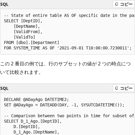
SQL
コピー
-- State of entire table AS OF specific date in the pas
SELECT [DeptID],

    [DeptName],

    [ValidFrom],

    [ValidTo]

FROM [dbo].[Department]

この 2 番目の例では、行のサブセットの値が 2 つの時点につ
いて比較されます。
SQL
コピー
DECLARE @ADayAgo DATETIME2;

SET @ADayAgo = DATEADD(DAY, -1, SYSUTCDATETIME());

-- Comparison between two points in time for subset of 
SELECT D_1_Ago.[DeptID],

    D.[DeptID],

    D_1_Ago.[DeptName],
