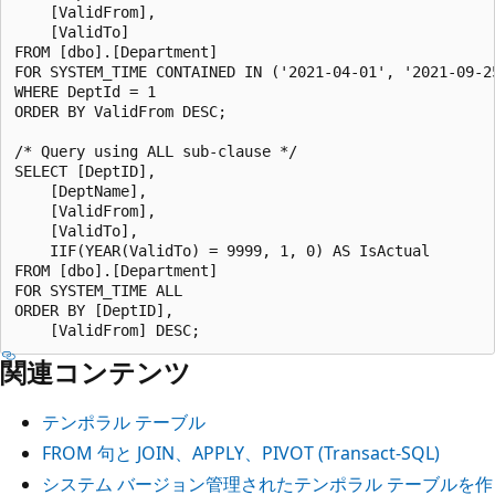
    [ValidFrom],

    [ValidTo]

FROM [dbo].[Department]

FOR SYSTEM_TIME CONTAINED IN ('2021-04-01', '2021-09-25
WHERE DeptId = 1

ORDER BY ValidFrom DESC;

/* Query using ALL sub-clause */

SELECT [DeptID],

    [DeptName],

    [ValidFrom],

    [ValidTo],

    IIF(YEAR(ValidTo) = 9999, 1, 0) AS IsActual

FROM [dbo].[Department]

FOR SYSTEM_TIME ALL

ORDER BY [DeptID],

関連コンテンツ
テンポラル テーブル
FROM 句と JOIN、APPLY、PIVOT (Transact-SQL)
システム バージョン管理されたテンポラル テーブルを作