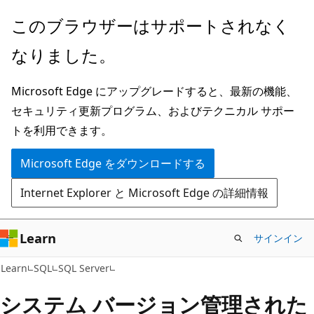
メ
このブラウザーはサポートされなく
イ
なりました。
ン
コ
Microsoft Edge にアップグレードすると、最新の機能、
ン
セキュリティ更新プログラム、およびテクニカル サポー
テ
トを利用できます。
ン
ツ
Microsoft Edge をダウンロードする
に
Internet Explorer と Microsoft Edge の詳細情報
ス
キ
ッ
Learn
サインイン
プ
Learn
SQL
SQL Server
システム バージョン管理された