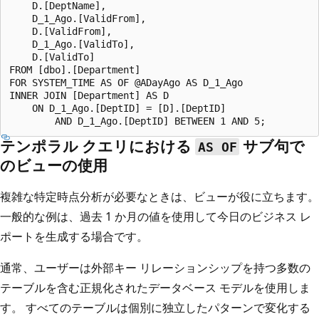
    D.[DeptName],

    D_1_Ago.[ValidFrom],

    D.[ValidFrom],

    D_1_Ago.[ValidTo],

    D.[ValidTo]

FROM [dbo].[Department]

FOR SYSTEM_TIME AS OF @ADayAgo AS D_1_Ago

INNER JOIN [Department] AS D

    ON D_1_Ago.[DeptID] = [D].[DeptID]

テンポラル クエリにおける
サブ句で
AS OF
のビューの使用
複雑な特定時点分析が必要なときは、ビューが役に立ちます。
一般的な例は、過去 1 か月の値を使用して今日のビジネス レ
ポートを生成する場合です。
通常、ユーザーは外部キー リレーションシップを持つ多数の
テーブルを含む正規化されたデータベース モデルを使用しま
す。 すべてのテーブルは個別に独立したパターンで変化する