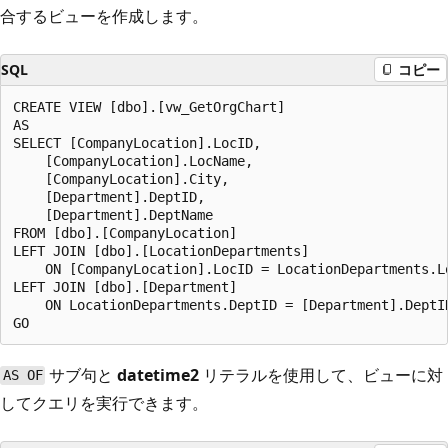
合するビューを作成します。
SQL
コピー
CREATE VIEW [dbo].[vw_GetOrgChart]

AS

SELECT [CompanyLocation].LocID,

    [CompanyLocation].LocName,

    [CompanyLocation].City,

    [Department].DeptID,

    [Department].DeptName

FROM [dbo].[CompanyLocation]

LEFT JOIN [dbo].[LocationDepartments]

    ON [CompanyLocation].LocID = LocationDepartments.Lo
LEFT JOIN [dbo].[Department]

    ON LocationDepartments.DeptID = [Department].DeptID
サブ句と
datetime2
リテラルを使用して、ビューに対
AS OF
してクエリを実行できます。