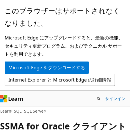
メ
このブラウザーはサポートされなく
イ
なりました。
ン
コ
Microsoft Edge にアップグレードすると、最新の機能、
ン
セキュリティ更新プログラム、およびテクニカル サポー
テ
トを利用できます。
ン
ツ
Microsoft Edge をダウンロードする
に
Internet Explorer と Microsoft Edge の詳細情報
ス
キ
ッ
Learn
サインイン
プ
Learn
SQL
SQL Server
SSMA for Oracle クライアント