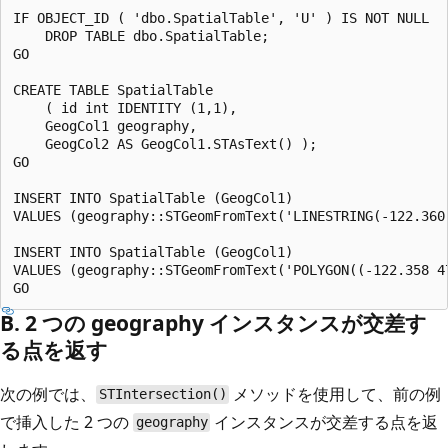
IF OBJECT_ID ( 'dbo.SpatialTable', 'U' ) IS NOT NULL   
    DROP TABLE dbo.SpatialTable;  

GO  

CREATE TABLE SpatialTable   

    ( id int IDENTITY (1,1),  

    GeogCol1 geography,   

    GeogCol2 AS GeogCol1.STAsText() );  

GO  

INSERT INTO SpatialTable (GeogCol1)  

VALUES (geography::STGeomFromText('LINESTRING(-122.360
INSERT INTO SpatialTable (GeogCol1)  

VALUES (geography::STGeomFromText('POLYGON((-122.358 4
B. 2 つの geography インスタンスが交差す
る点を返す
次の例では、
メソッドを使用して、前の例
STIntersection()
で挿入した 2 つの
インスタンスが交差する点を返
geography