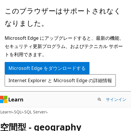
メ
このブラウザーはサポートされなく
イ
なりました。
ン
コ
Microsoft Edge にアップグレードすると、最新の機能、
ン
セキュリティ更新プログラム、およびテクニカル サポー
テ
トを利用できます。
ン
ツ
Microsoft Edge をダウンロードする
に
Internet Explorer と Microsoft Edge の詳細情報
ス
キ
ッ
Learn
サインイン
プ
Learn
SQL
SQL Server
空間型 - geography