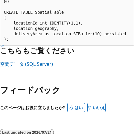
GO  

CREATE TABLE SpatialTable  

(  

    locationId int IDENTITY(1,1),  

    location geography,  

    deliveryArea as location.STBuffer(10) persisted  

こちらもご覧ください
空間データ (SQL Server)
読
み
フィードバック
取
り
モ
このページはお役に立ちましたか?
はい
いいえ
ー
ド
が
Last updated on
2026/07/21