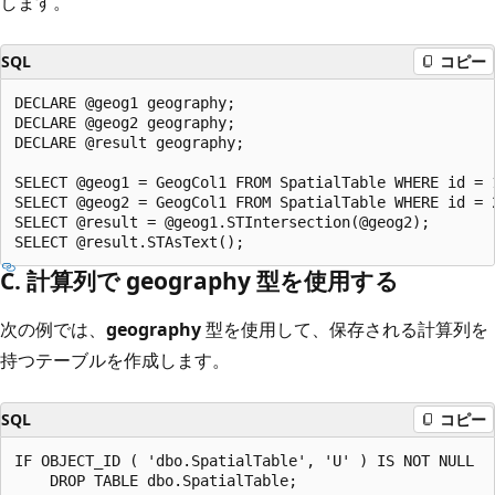
します。
SQL
コピー
DECLARE @geog1 geography;  

DECLARE @geog2 geography;  

DECLARE @result geography;  

SELECT @geog1 = GeogCol1 FROM SpatialTable WHERE id = 1
SELECT @geog2 = GeogCol1 FROM SpatialTable WHERE id = 2
SELECT @result = @geog1.STIntersection(@geog2);  

C. 計算列で geography 型を使用する
次の例では、
geography
型を使用して、保存される計算列を
持つテーブルを作成します。
SQL
コピー
IF OBJECT_ID ( 'dbo.SpatialTable', 'U' ) IS NOT NULL   
    DROP TABLE dbo.SpatialTable;  
