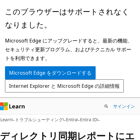
メ
このブラウザーはサポートされなく
イ
なりました。
ン
コ
Microsoft Edge にアップグレードすると、最新の機能、
ン
セキュリティ更新プログラム、およびテクニカル サポー
テ
トを利用できます。
ン
ツ
Microsoft Edge をダウンロードする
に
Internet Explorer と Microsoft Edge の詳細情報
ス
キ
ッ
Learn
サインイン
プ
Learn
トラブルシューティング
Entra
Entra ID
ディレクトリ同期レポートにエ