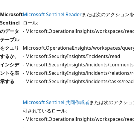
Microsoft
Microsoft Sentinel Reader
または次のアクション
Sentinel
ロール:
のデータ
- Microsoft.OperationalInsights/workspaces/rea
テーブル
-
をクエリ
Microsoft.OperationalInsights/workspaces/quer
するか、
- Microsoft.SecurityInsights/Incidents/read
インシデ
- Microsoft.SecurityInsights/incidents/comment
ントを表
- Microsoft.SecurityInsights/incidents/relations/
示する
- Microsoft.SecurityInsights/incidents/tasks/read
Microsoft Sentinel 共同作成者
または次のアクショ
可されているロール:
- Microsoft.OperationalInsights/workspaces/rea
-