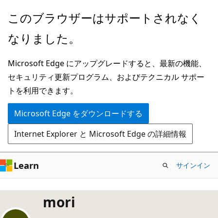
メ
このブラウザーはサポートされなく
イ
なりました。
ン
コ
Microsoft Edge にアップグレードすると、最新の機能、
ン
セキュリティ更新プログラム、およびテクニカル サポー
テ
トを利用できます。
ン
ツ
Microsoft Edge をダウンロードする
に
Internet Explorer と Microsoft Edge の詳細情報
ス
キ
ッ
Learn
サインイン
プ
mori