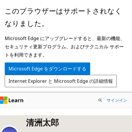
メ
このブラウザーはサポートされなく
イ
なりました。
ン
コ
Microsoft Edge にアップグレードすると、最新の機能、
ン
セキュリティ更新プログラム、およびテクニカル サポー
テ
トを利用できます。
ン
ツ
Microsoft Edge をダウンロードする
に
Internet Explorer と Microsoft Edge の詳細情報
ス
キ
ッ
Learn
サインイン
プ
清洲太郎