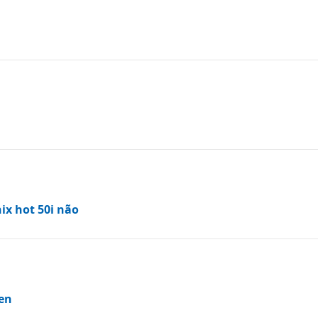
ix hot 50i não
en