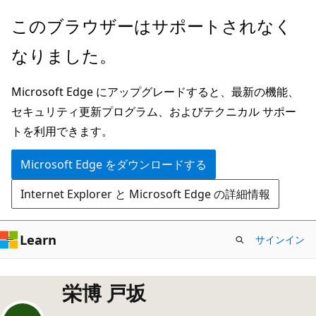
メ
このブラウザーはサポートされなく
イ
なりました。
ン
コ
Microsoft Edge にアップグレードすると、最新の機能、
ン
セキュリティ更新プログラム、およびテクニカル サポー
テ
トを利用できます。
ン
ツ
Microsoft Edge をダウンロードする
に
Internet Explorer と Microsoft Edge の詳細情報
ス
キ
ッ
Learn
サインイン
プ
栄博 戸坂