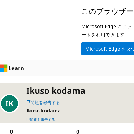
メ
このブラウザー
イ
ン
Microsoft Ed
コ
ートを利用できます。
ン
Microsoft Edge
テ
ン
ツ
Learn
に
ス
Ikuso kodama
キ
ッ
問題を報告する
プ
Ikuso kodama
問題を報告する
0
0