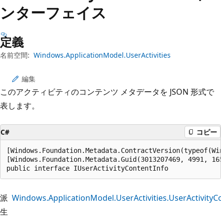
プ
ンターフェイス
定義
名前空間:
Windows.ApplicationModel.UserActivities
編集
このアクティビティのコンテンツ メタデータを JSON 形式で
表します。
C#
コピー
[Windows.Foundation.Metadata.ContractVersion(typeof(Wi
[Windows.Foundation.Metadata.Guid(3013207469, 4991, 16
public interface IUserActivityContentInfo
派
Windows.ApplicationModel.UserActivities.UserActivityC
生