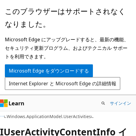
メ
ペ
このブラウザーはサポートされなく
イ
ー
なりました。
ン
ジ
コ
内
Microsoft Edge にアップグレードすると、最新の機能、
ン
ナ
セキュリティ更新プログラム、およびテクニカル サポー
テ
ビ
トを利用できます。
ン
ゲ
ツ
ー
Microsoft Edge をダウンロードする
に
シ
Internet Explorer と Microsoft Edge の詳細情報
ス
ョ
キ
ン
ッ
に
Learn
サインイン
プ
ス
C#
Windows.ApplicationModel.UserActivities
キ
ッ
IUser
Activity
Content
Info イ