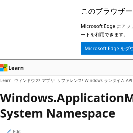
メ
ペ
このブラウザー
イ
ー
ン
ジ
Microsoft Ed
コ
内
ートを利用できます。
ン
ナ
Microsoft Edge
テ
ビ
ン
ゲ
ツ
ー
Learn
に
シ
Learn
ウィンドウズ
アプリ
リファレンス
Windows ランタイム API
ス
ョ
キ
ン
Windows.
Application
M
ッ
に
System Namespace
プ
ス
キ
ッ
Edit