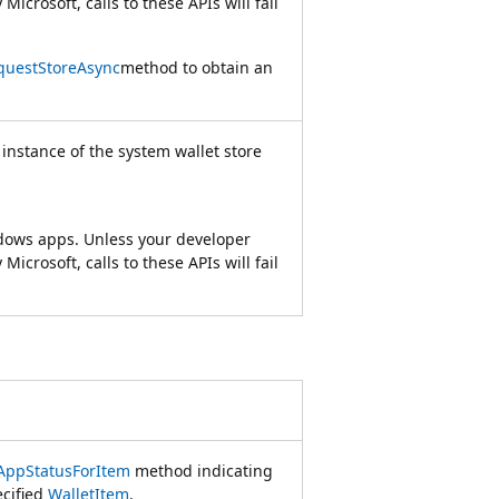
Microsoft, calls to these APIs will fail
questStoreAsync
method to obtain an
 instance of the system wallet store
indows apps. Unless your developer
Microsoft, calls to these APIs will fail
AppStatusForItem
method indicating
ecified
WalletItem
.