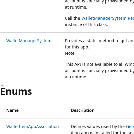
account is specially provisioned by 
at runtime.
Call the
WalletManagerSystem.Re
instance of this class.
WalletManagerSystem
Provides a static method to get an
for this app.
Note
This API is not available to all W
account is specially provisioned by 
at runtime.
Enums
Name
Description
WalletItemAppAssociation
Defines values used by the
Get
if an app is installed for the sp