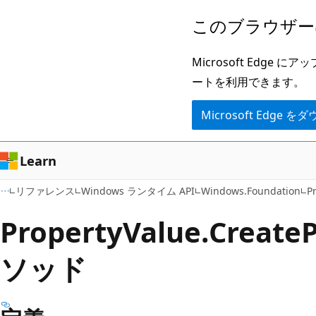
メ
ペ
このブラウザー
イ
ー
ン
ジ
Microsoft Ed
コ
内
ートを利用できます。
ン
ナ
Microsoft Edge
テ
ビ
ン
ゲ
ツ
ー
Learn
に
シ
リファレンス
Windows ランタイム API
Windows.Foundation
P
ス
ョ
キ
ン
Property
Value.
Create
P
ッ
に
ソッド
プ
ス
キ
ッ