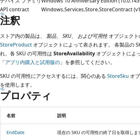
デバイス ファミリ
Windows 10 Anniversary Edition (10.0.1
API contract
Windows.Services.Store.StoreContract (
注釈
ストア内の製品は、
製品
、
SKU
、
および可用性
オブジェクト
StoreProduct
オブジェクトによって表されます。 各製品の SK
れ、各 SKU の可用性は
StoreAvailability
オブジェクトによっ
「
アプリ内購入と試用版の
」を参照してください。
SKU の可用性にアクセスするには、関心のある
StoreSku
オブ
を使用します。
プロパティ
名前
説明
EndDate
現在の SKU の可用性の終了日を取得しま