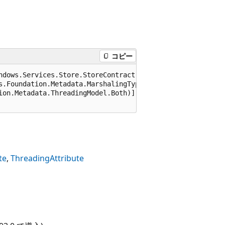
コピー
ndows.Services.Store.StoreContract), 65536)]

s.Foundation.Metadata.MarshalingType.Agile)]

ion.Metadata.ThreadingModel.Both)]

te
ThreadingAttribute