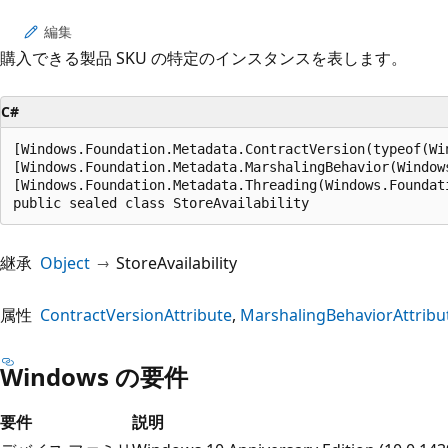
プ
編集
購入できる製品 SKU の特定のインスタンスを表します。
C#
[Windows.Foundation.Metadata.ContractVersion(typeof(Wi
[Windows.Foundation.Metadata.MarshalingBehavior(Window
[Windows.Foundation.Metadata.Threading(Windows.Foundat
public sealed class StoreAvailability
継承
Object
StoreAvailability
属性
ContractVersionAttribute
MarshalingBehaviorAttribu
Windows の要件
要件
説明