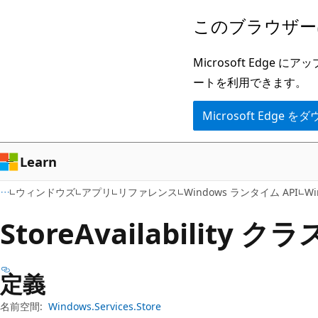
メ
ペ
このブラウザー
イ
ー
ン
ジ
Microsoft Ed
コ
内
ートを利用できます。
ン
ナ
Microsoft Edge
テ
ビ
ン
ゲ
ツ
ー
Learn
に
シ
ウィンドウズ
アプリ
リファレンス
Windows ランタイム API
Wi
ス
ョ
キ
ン
Store
Availability クラ
ッ
に
プ
ス
定義
キ
ッ
名前空間:
Windows.Services.Store