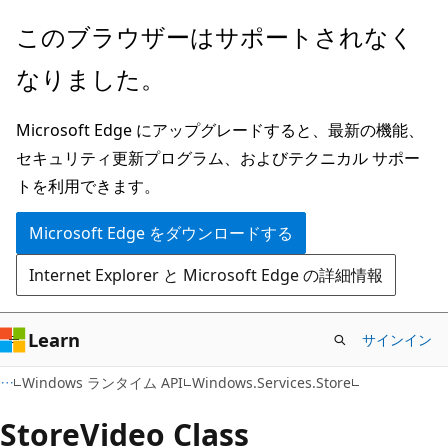
メ
ペ
このブラウザーはサポートされなく
イ
ー
なりました。
ン
ジ
コ
内
Microsoft Edge にアップグレードすると、最新の機能、
ン
ナ
セキュリティ更新プログラム、およびテクニカル サポー
テ
ビ
トを利用できます。
ン
ゲ
ツ
ー
Microsoft Edge をダウンロードする
に
シ
Internet Explorer と Microsoft Edge の詳細情報
ス
ョ
キ
ン
ッ
に
Learn
サインイン
プ
ス
C#
Windows ランタイム API
Windows.Services.Store
キ
ッ
Store
Video Class