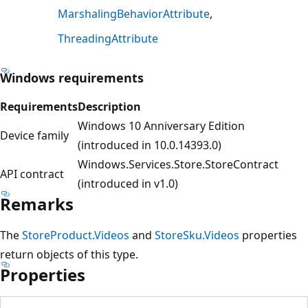
MarshalingBehaviorAttribute
ThreadingAttribute
Windows requirements
Requirements
Description
Windows 10 Anniversary Edition
Device family
(introduced in 10.0.14393.0)
Windows.Services.Store.StoreContract
API contract
(introduced in v1.0)
Remarks
The
StoreProduct.Videos
and
StoreSku.Videos
properties
return objects of this type.
Properties