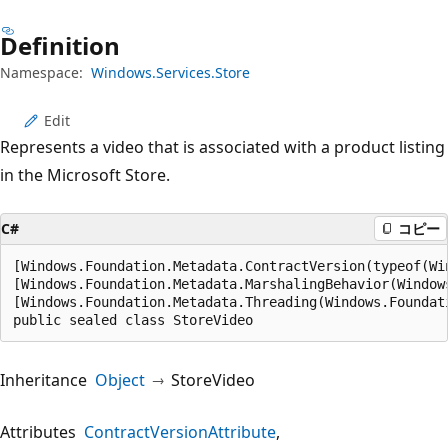
プ
Definition
Namespace:
Windows.Services.Store
Edit
Represents a video that is associated with a product listing
in the Microsoft Store.
C#
コピー
[Windows.Foundation.Metadata.ContractVersion(typeof(Wi
[Windows.Foundation.Metadata.MarshalingBehavior(Window
[Windows.Foundation.Metadata.Threading(Windows.Foundat
public sealed class StoreVideo
Inheritance
Object
StoreVideo
Attributes
ContractVersionAttribute