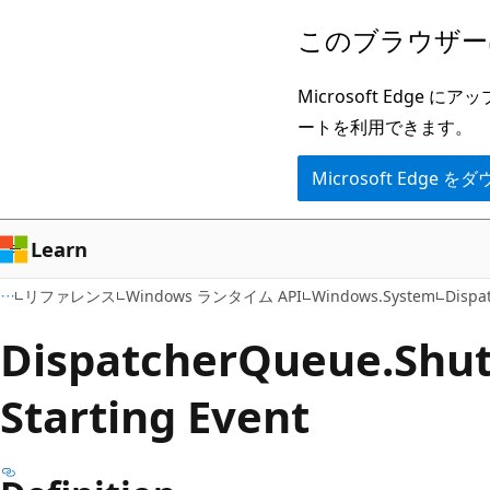
メ
ペ
このブラウザー
イ
ー
ン
ジ
Microsoft Ed
コ
内
ートを利用できます。
ン
ナ
Microsoft Edge
テ
ビ
ン
ゲ
ツ
ー
Learn
に
シ
リファレンス
Windows ランタイム API
Windows.System
Dispa
ス
ョ
キ
ン
Dispatcher
Queue.
Shu
ッ
に
Starting Event
プ
ス
キ
ッ