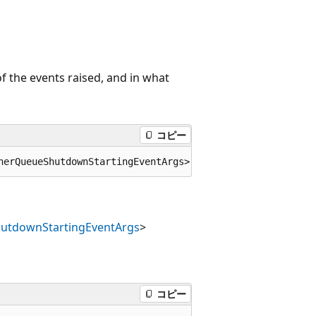
t of the events raised, and in what
コピー
herQueueShutdownStartingEventArgs> ShutdownStarting;
utdownStartingEventArgs
>
コピー