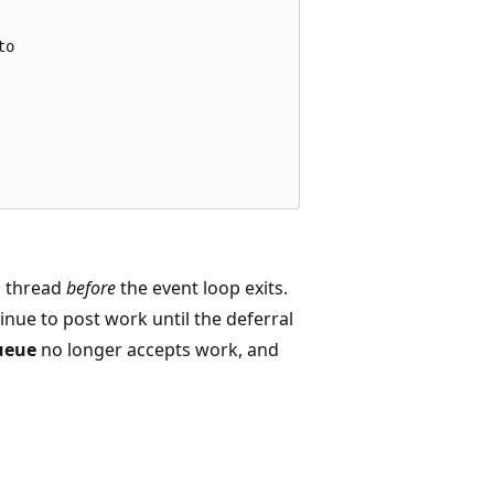
o  

p thread
before
the event loop exits.
inue to post work until the deferral
ueue
no longer accepts work, and