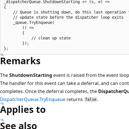
_dispatcherQueue.ShutdownStarting += (s, e) =>

{

    // Queue is shutting down, do this last operation t
    // update state before the dispatcher loop exits

    _queue.TryEnqueue(

        () =>

        {

            // clean up state

        });

Remarks
The
ShutdownStarting
event is raised from the event loo
The handler for this event can take a deferral, and can cont
completes. Once the deferral completes, the
DispatcherQ
DispatcherQueue.TryEnqueue
returns
.
false
Applies to
See also