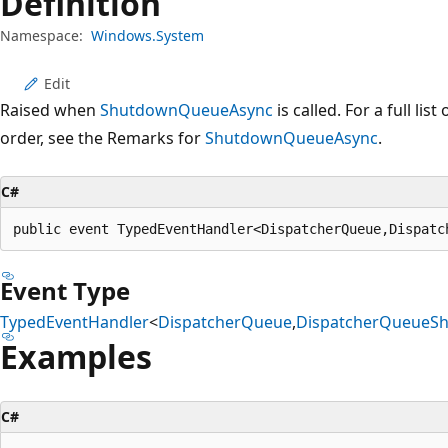
Definition
プ
Namespace:
Windows.System
Edit
Raised when
ShutdownQueueAsync
is called. For a full lis
order, see the Remarks for
ShutdownQueueAsync
.
C#
public event TypedEventHandler<DispatcherQueue,Dispatc
Event Type
TypedEventHandler
<
DispatcherQueue
,
DispatcherQueueSh
Examples
C#