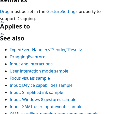
Drag
must be set in the
GestureSettings
property to
support Dragging.
Applies to
See also
TypedEventHandler<TSender,TResult>
DraggingEventArgs
Input and interactions
User interaction mode sample
Focus visuals sample
Input: Device capabilities sample
Input: Simplified ink sample
Input: Windows 8 gestures sample
Input: XAML user input events sample
XAML scrolling, panning, and zooming sample