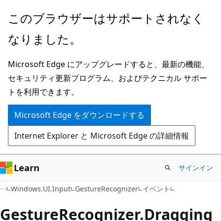
メ
ペ
このブラウザーはサポートされなく
イ
ー
なりました。
ン
ジ
コ
内
Microsoft Edge にアップグレードすると、最新の機能、
ン
ナ
セキュリティ更新プログラム、およびテクニカル サポー
テ
ビ
トを利用できます。
ン
ゲ
ツ
ー
Microsoft Edge をダウンロードする
に
シ
Internet Explorer と Microsoft Edge の詳細情報
ス
ョ
キ
ン
ッ
に
Learn
サインイン
プ
ス
C#
Windows.UI.Input
GestureRecognizer
イベント
キ
ッ
Gesture
Recognizer.
Dragging