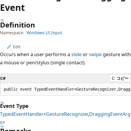
プ
Event
Definition
Namespace:
Windows.UI.Input
Edit
Occurs when a user performs a
slide
or
swipe
gesture with
a mouse or pen/stylus (single contact).
C#
コピー
public event TypedEventHandler<GestureRecognizer,Dragg
Event Type
TypedEventHandler
<
GestureRecognizer
,
DraggingEventArg
s
>
Remarks