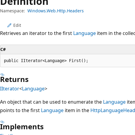
Definition
プ
Namespace:
Windows.Web.Http.Headers
Edit
Retrieves an iterator to the first
Language
item in the collec
C#
public IIterator<Language> First();
Returns
IIterator
<
Language
>
An object that can be used to enumerate the
Language
item
points to the first
Language
item in the
HttpLanguageHeade
Implements