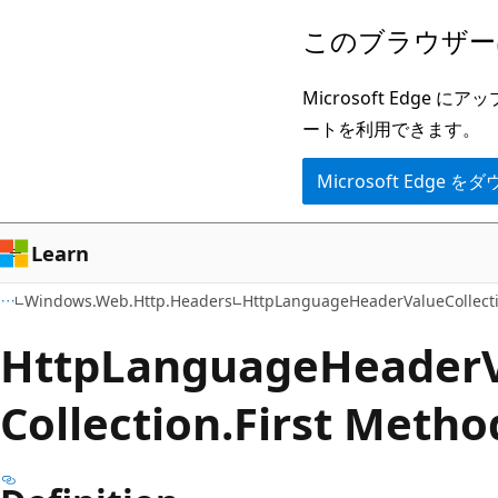
メ
ペ
このブラウザー
イ
ー
ン
ジ
Microsoft Ed
コ
内
ートを利用できます。
ン
ナ
Microsoft Edge
テ
ビ
ン
ゲ
ツ
ー
Learn
に
シ
Windows.Web.Http.Headers
HttpLanguageHeaderValueCollect
ス
ョ
キ
ン
Http
Language
Header
ッ
に
Collection.
First Metho
プ
ス
キ
ッ