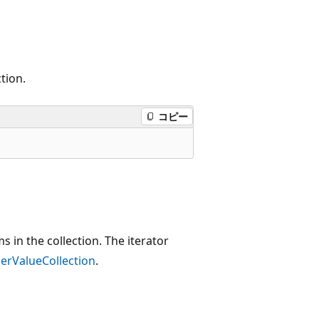
tion.
コピー
s in the collection. The iterator
rValueCollection
.