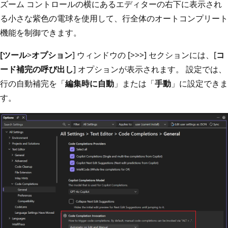
ズーム コントロールの横にあるエディターの右下に表示され
る小さな紫色の電球を使用して、行全体のオートコンプリート
機能を制御できます。
[ツール
>
オプション
] ウィンドウの [
>
>
>] セクションには、[
コ
ード補完の呼び出し
] オプションが表示されます。 設定では、
行の自動補完を「
編集時に自動
」または「
手動
」に設定できま
す。