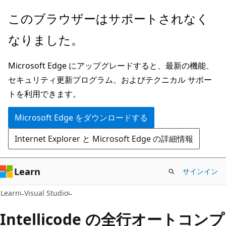
メ
このブラウザーはサポートされなく
イ
なりました。
ン
コ
Microsoft Edge にアップグレードすると、最新の機能、
ン
セキュリティ更新プログラム、およびテクニカル サポー
テ
トを利用できます。
ン
ツ
Microsoft Edge をダウンロードする
に
Internet Explorer と Microsoft Edge の詳細情報
ス
キ
ッ
Learn
サインイン
プ
Learn
Visual Studio
Intellicode の全行オートコンプ