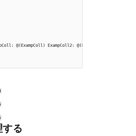
pColl: @(ExampColl) ExampColl2: @(ExampColl2)"/>

4
5
6
理する