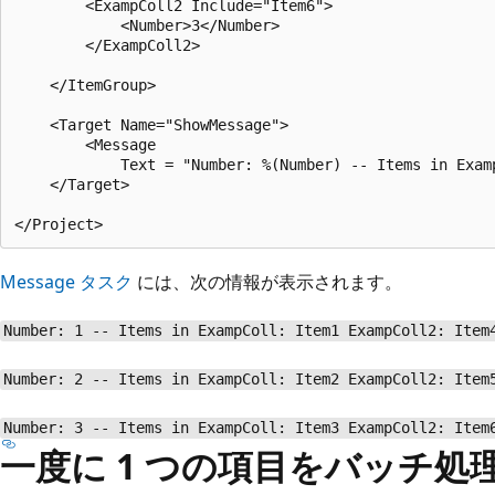
        <ExampColl2 Include="Item6">

            <Number>3</Number>

        </ExampColl2>

    </ItemGroup>

    <Target Name="ShowMessage">

        <Message

            Text = "Number: %(Number) -- Items in Exam
    </Target>

Message タスク
には、次の情報が表示されます。
Number: 1 -- Items in ExampColl: Item1 ExampColl2: Item
Number: 2 -- Items in ExampColl: Item2 ExampColl2: Item
Number: 3 -- Items in ExampColl: Item3 ExampColl2: Item
一度に 1 つの項目をバッチ処