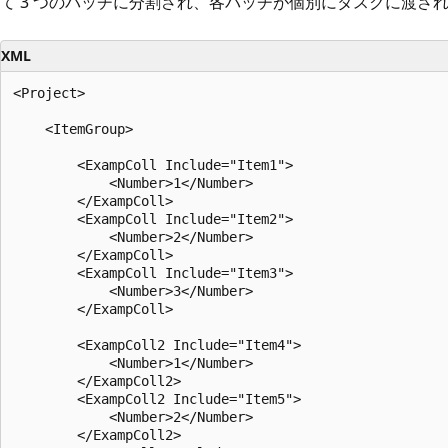
て 3 つのバッチに分割され、各バッチが個別にタスクに渡さ
XML
<Project>

    <ItemGroup>

        <ExampColl Include="Item1">

            <Number>1</Number>

        </ExampColl>

        <ExampColl Include="Item2">

            <Number>2</Number>

        </ExampColl>

        <ExampColl Include="Item3">

            <Number>3</Number>

        </ExampColl>

        <ExampColl2 Include="Item4">

            <Number>1</Number>

        </ExampColl2>

        <ExampColl2 Include="Item5">

            <Number>2</Number>

        </ExampColl2>
