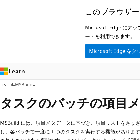
メ
このブラウザー
イ
ン
Microsoft Ed
コ
ートを利用できます。
ン
Microsoft Edge
テ
ン
ツ
Learn
に
Learn
MSBuild
ス
キ
タスクのバッチの項目
ッ
プ
MSBuild には、項目メタデータに基づき、項目リストをさ
し、各バッチで一度に 1 つのタスクを実行する機能がありま