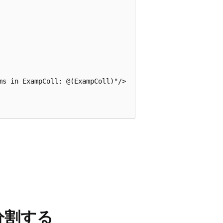
s in ExampColl: @(ExampColl)"/>

分割する