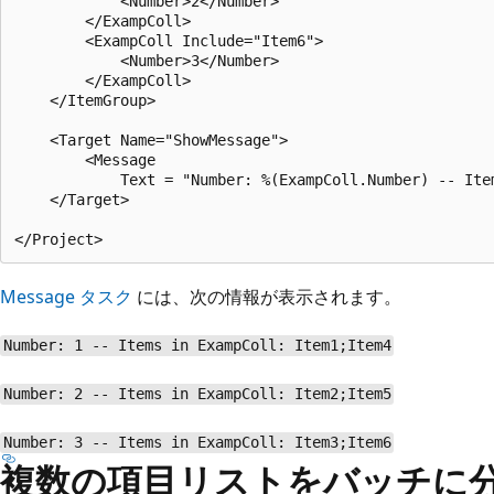
            <Number>2</Number>

        </ExampColl>

        <ExampColl Include="Item6">

            <Number>3</Number>

        </ExampColl>

    </ItemGroup>

    <Target Name="ShowMessage">

        <Message

            Text = "Number: %(ExampColl.Number) -- Item
    </Target>

Message タスク
には、次の情報が表示されます。
Number: 1 -- Items in ExampColl: Item1;Item4
Number: 2 -- Items in ExampColl: Item2;Item5
Number: 3 -- Items in ExampColl: Item3;Item6
複数の項目リストをバッチに