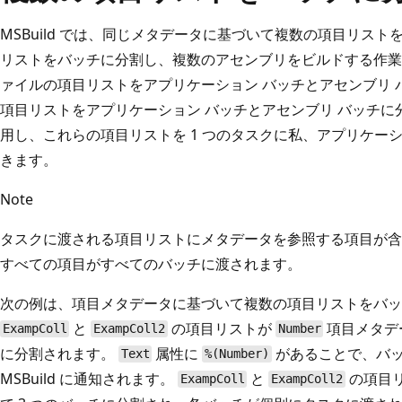
MSBuild では、同じメタデータに基づいて複数の項目リス
リストをバッチに分割し、複数のアセンブリをビルドする作業
ァイルの項目リストをアプリケーション バッチとアセンブリ 
項目リストをアプリケーション バッチとアセンブリ バッチに
用し、これらの項目リストを 1 つのタスクに私、アプリケー
きます。
Note
タスクに渡される項目リストにメタデータを参照する項目が含
すべての項目がすべてのバッチに渡されます。
次の例は、項目メタデータに基づいて複数の項目リストをバッ
と
の項目リストが
項目メタデ
ExampColl
ExampColl2
Number
に分割されます。
属性に
があることで、バ
Text
%(Number)
MSBuild に通知されます。
と
の項目
ExampColl
ExampColl2