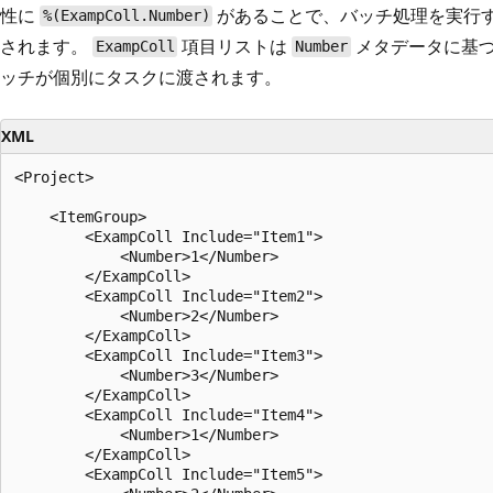
性に
があることで、バッチ処理を実行する必
%(ExampColl.Number)
されます。
項目リストは
メタデータに基づ
ExampColl
Number
ッチが個別にタスクに渡されます。
XML
<Project>

    <ItemGroup>

        <ExampColl Include="Item1">

            <Number>1</Number>

        </ExampColl>

        <ExampColl Include="Item2">

            <Number>2</Number>

        </ExampColl>

        <ExampColl Include="Item3">

            <Number>3</Number>

        </ExampColl>

        <ExampColl Include="Item4">

            <Number>1</Number>

        </ExampColl>

        <ExampColl Include="Item5">
