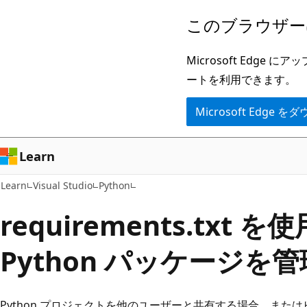
メ
このブラウザー
イ
ン
Microsoft Ed
コ
ートを利用できます。
ン
Microsoft Edge
テ
ン
ツ
Learn
に
Learn
Visual Studio
Python
ス
キ
requirements.txt
ッ
Python パッケージを
プ
Python プロジェクトを他のユーザーと共有する場合、またはビル