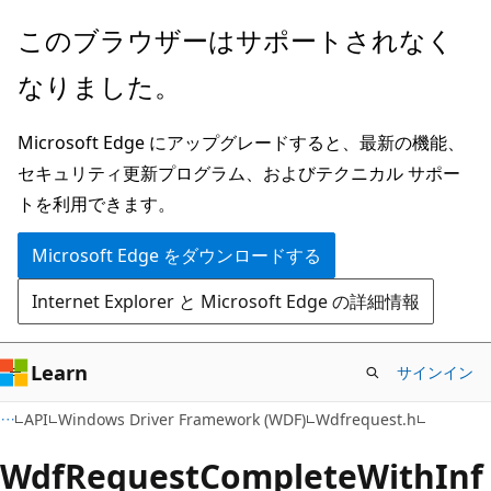
メ
このブラウザーはサポートされなく
イ
なりました。
ン
コ
Microsoft Edge にアップグレードすると、最新の機能、
ン
セキュリティ更新プログラム、およびテクニカル サポー
テ
トを利用できます。
ン
ツ
Microsoft Edge をダウンロードする
に
Internet Explorer と Microsoft Edge の詳細情報
ス
キ
ッ
Learn
サインイン
プ
API
Windows Driver Framework (WDF)
Wdfrequest.h
WdfRequestCompleteWithInf