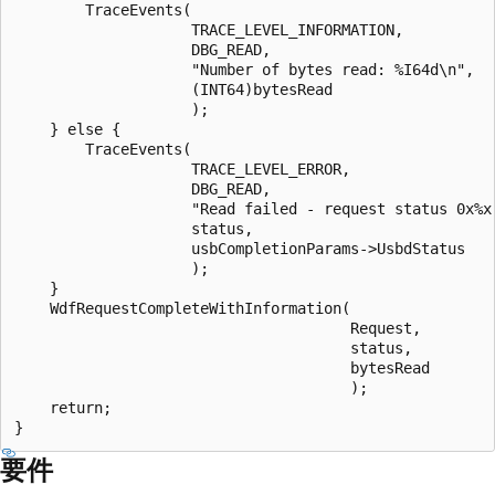
        TraceEvents(

                    TRACE_LEVEL_INFORMATION,

                    DBG_READ,

                    "Number of bytes read: %I64d\n",

                    (INT64)bytesRead

                    );

    } else {

        TraceEvents(

                    TRACE_LEVEL_ERROR,

                    DBG_READ,

                    "Read failed - request status 0x%x 
                    status,

                    usbCompletionParams->UsbdStatus

                    );

    }

    WdfRequestCompleteWithInformation(

                                      Request,

                                      status,

                                      bytesRead

                                      );

    return;

要件