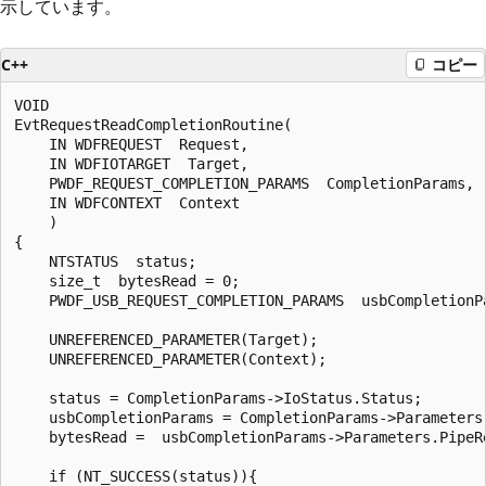
示しています。
C++
コピー
VOID

EvtRequestReadCompletionRoutine(

    IN WDFREQUEST  Request,

    IN WDFIOTARGET  Target,

    PWDF_REQUEST_COMPLETION_PARAMS  CompletionParams,

    IN WDFCONTEXT  Context

    )

{    

    NTSTATUS  status;

    size_t  bytesRead = 0;

    PWDF_USB_REQUEST_COMPLETION_PARAMS  usbCompletionPa
    UNREFERENCED_PARAMETER(Target);

    UNREFERENCED_PARAMETER(Context);

    status = CompletionParams->IoStatus.Status;

    usbCompletionParams = CompletionParams->Parameters.
    bytesRead =  usbCompletionParams->Parameters.PipeRe
    if (NT_SUCCESS(status)){
