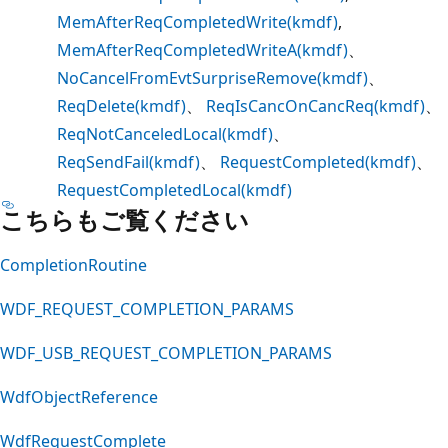
MemAfterReqCompletedWrite(kmdf)
,
MemAfterReqCompletedWriteA(kmdf)
、
NoCancelFromEvtSurpriseRemove(kmdf)
、
ReqDelete(kmdf)
、
ReqIsCancOnCancReq(kmdf)
、
ReqNotCanceledLocal(kmdf)
、
ReqSendFail(kmdf)
、
RequestCompleted(kmdf)
、
RequestCompletedLocal(kmdf)
こちらもご覧ください
CompletionRoutine
WDF_REQUEST_COMPLETION_PARAMS
WDF_USB_REQUEST_COMPLETION_PARAMS
WdfObjectReference
WdfRequestComplete