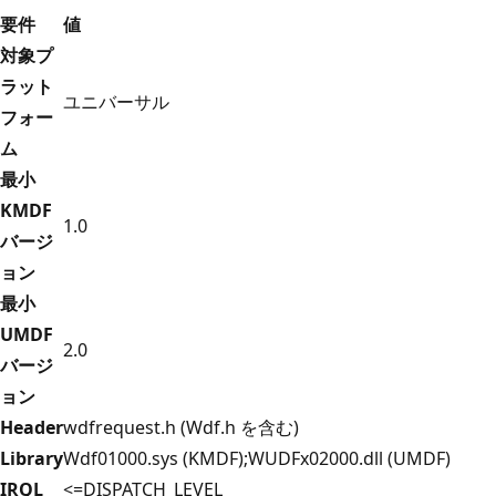
要件
値
対象プ
ラット
ユニバーサル
フォー
ム
最小
KMDF
1.0
バージ
ョン
最小
UMDF
2.0
バージ
ョン
Header
wdfrequest.h (Wdf.h を含む)
Library
Wdf01000.sys (KMDF);WUDFx02000.dll (UMDF)
IRQL
<=DISPATCH_LEVEL