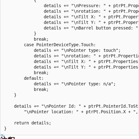
                details += "\nPressure: " + ptrPt.Prope
                details += "\nrotation: " + ptrPt.Prope
                details += "\nTilt X: " + ptrPt.Propert
                details += "\nTilt Y: " + ptrPt.Propert
                details += "\nBarrel button pressed: "
            }

            break;

        case PointerDeviceType.Touch:

            details += "\nPointer type: touch";

            details += "\nrotation: " + ptrPt.Propertie
            details += "\nTilt X: " + ptrPt.Properties.
            details += "\nTilt Y: " + ptrPt.Properties.
            break;

        default:

            details += "\nPointer type: n/a";

            break;

    }

    details += "\nPointer Id: " + ptrPt.PointerId.ToStr
        "\nPointer location: " + ptrPt.Position.X + ", 
    return details;
