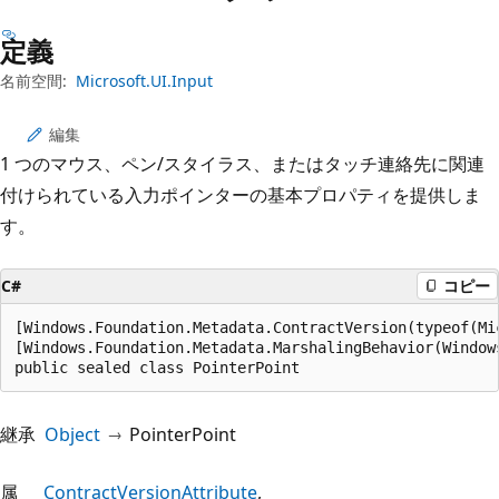
プ
定義
名前空間:
Microsoft.UI.Input
編集
1 つのマウス、ペン/スタイラス、またはタッチ連絡先に関連
付けられている入力ポインターの基本プロパティを提供しま
す。
C#
コピー
[Windows.Foundation.Metadata.ContractVersion(typeof(Mi
[Windows.Foundation.Metadata.MarshalingBehavior(Window
public sealed class PointerPoint
継承
Object
PointerPoint
属
ContractVersionAttribute