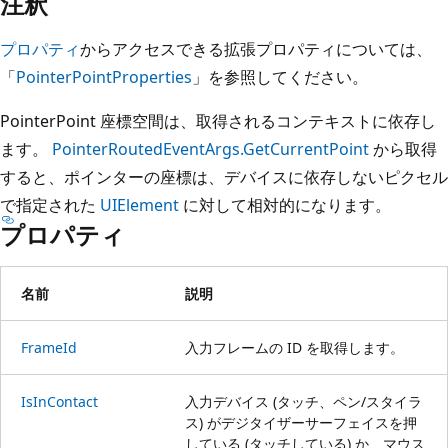
注釈
プロパティ
からアクセスできる拡張プロパティについては、
「
PointerPointProperties
」を参照してください。
PointerPoint 座標空間は、取得されるコンテキストに依存し
ます。
PointerRoutedEventArgs.GetCurrentPoint
から取得
すると、ポインターの座標は、デバイスに依存しないピクセル
で指定された
UIElement
に対して相対的になります。
プロパティ
名前
説明
FrameId
入力フレームの ID を取得します。
IsInContact
入力デバイス (タッチ、ペン/スタイラ
ス) がデジタイザーサーフェイスを押
している (タッチしている) か、マウス