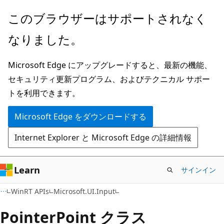
メ
ペ
このブラウザーはサポートされなく
イ
ー
なりました。
ン
ジ
コ
内
Microsoft Edge にアップグレードすると、最新の機能、
ン
ナ
セキュリティ更新プログラム、およびテクニカル サポー
テ
ビ
トを利用できます。
ン
ゲ
ツ
ー
Microsoft Edge をダウンロードする
に
シ
Internet Explorer と Microsoft Edge の詳細情報
ス
ョ
キ
ン
ッ
に
Learn
サインイン
プ
ス
C#
WinRT APIs
Microsoft.UI.Input
キ
ッ
Pointer
Point クラス