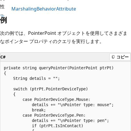
性
MarshalingBehaviorAttribute
例
次の例では、PointerPoint オブジェクトを使用してさまざま
なポインター プロパティのクエリを実行します。
C#
コピー
private string queryPointer(PointerPoint ptrPt)

{

    String details = "";

    switch (ptrPt.PointerDeviceType)

    {

        case PointerDeviceType.Mouse:

            details += "\nPointer type: mouse";

            break;

        case PointerDeviceType.Pen:

            details += "\nPointer type: pen";

            if (ptrPt.IsInContact)

            {
