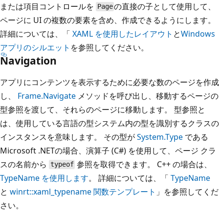
または項目コントロールを
の直接の子として使用して、
Page
ページに UI の複数の要素を含め、作成できるようにします。
詳細については、「
XAML を使用したレイアウト
と
Windows
アプリのシルエット
を参照してください。
Navigation
アプリにコンテンツを表示するために必要な数のページを作成
し、
Frame.Navigate
メソッドを呼び出し、移動するページの
型参照を渡して、それらのページに移動します。 型参照と
は、使用している言語の型システム内の型を識別するクラスの
インスタンスを意味します。 その型が
System.Type
である
Microsoft .NETの場合、演算子
(C#) を使用して、ページ クラ
スの名前から
参照を取得できます。 C++ の場合は、
typeof
TypeName を使用します
。 詳細については、「
TypeName
と
winrt::xaml_typename 関数テンプレート
」を参照してくだ
さい。