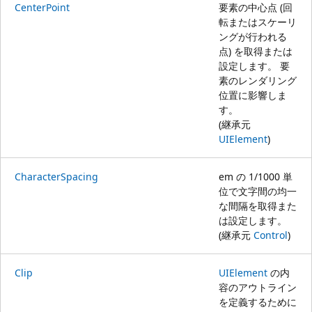
CenterPoint
要素の中心点 (回
転またはスケーリ
ングが行われる
点) を取得または
設定します。 要
素のレンダリング
位置に影響しま
す。
(継承元
UIElement
)
CharacterSpacing
em の 1/1000 単
位で文字間の均一
な間隔を取得また
は設定します。
(継承元
Control
)
Clip
UIElement
の内
容のアウトライン
を定義するために