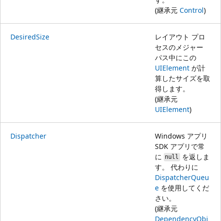
(継承元
Control
)
DesiredSize
レイアウト プロ
セスのメジャー
パス中にこの
UIElement
が計
算したサイズを取
得します。
(継承元
UIElement
)
Dispatcher
Windows アプリ
SDK アプリで常
に
を返しま
null
す。 代わりに
DispatcherQueu
e
を使用してくだ
さい。
(継承元
DependencyObj