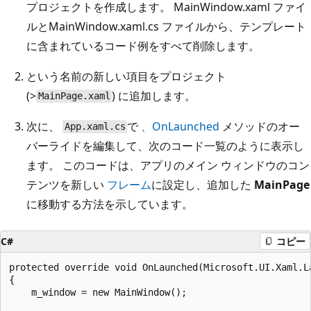
プロジェクトを作成します。 MainWindow.xaml ファイ
ルとMainWindow.xaml.cs ファイルから、テンプレート
に含まれているコード例をすべて削除します。
という名前の新しい項目をプロジェクト
(>
) に追加します。
MainPage.xaml
次に、
で
、OnLaunched
メソッドのオー
App.xaml.cs
バーライドを編集して、次のコード一覧のように表示し
ます。 このコードは、アプリのメイン ウィンドウのコン
テンツを新しい
フレーム
に設定し、追加した
MainPage
に移動する方法を示しています。
C#
コピー
protected override void OnLaunched(Microsoft.UI.Xaml.La
{

    m_window = new MainWindow();
