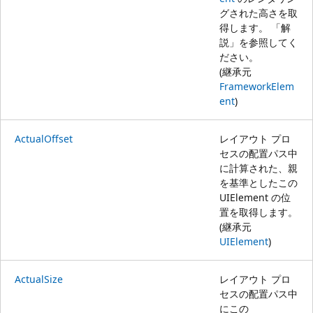
グされた高さを取
得します。 「解
説」を参照してく
ださい。
(継承元
FrameworkElem
ent
)
ActualOffset
レイアウト プロ
セスの配置パス中
に計算された、親
を基準としたこの
UIElement の位
置を取得します。
(継承元
UIElement
)
ActualSize
レイアウト プロ
セスの配置パス中
にこの