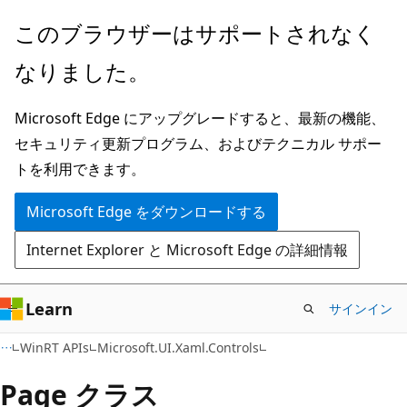
メ
ペ
このブラウザーはサポートされなく
イ
ー
なりました。
ン
ジ
コ
内
Microsoft Edge にアップグレードすると、最新の機能、
ン
ナ
セキュリティ更新プログラム、およびテクニカル サポー
テ
ビ
トを利用できます。
ン
ゲ
ツ
ー
Microsoft Edge をダウンロードする
に
シ
Internet Explorer と Microsoft Edge の詳細情報
ス
ョ
キ
ン
ッ
に
Learn
サインイン
プ
ス
C#
WinRT APIs
Microsoft.UI.Xaml.Controls
キ
ッ
Page クラス