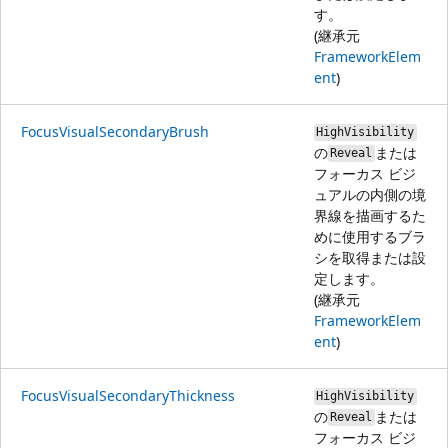
す。
(継承元
FrameworkElem
ent
)
FocusVisualSecondaryBrush
HighVisibility
の
または
Reveal
フォーカス ビジ
ュアルの内側の境
界線を描画するた
めに使用するブラ
シを取得または設
定します。
(継承元
FrameworkElem
ent
)
FocusVisualSecondaryThickness
HighVisibility
の
または
Reveal
フォーカス ビジ