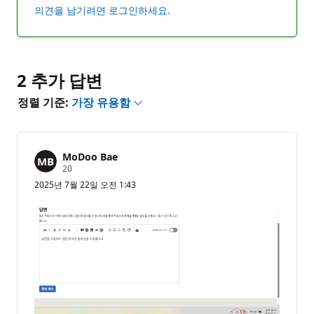
에
의견을 남기려면 로그인하세요.
대
한
설
명
2 추가 답변
표
시
정렬 기준:
가장 유용함
MoDoo Bae
평
20
판
2025년 7월 22일 오전 1:43
포
인
트