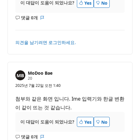
이 대답이 도움이 되었나요?
Yes
No
댓글 0개
설
보
명
고
없
서
음
의견을 남기려면 로그인하세요.
MoDoo Bae
평
20
판
2025년 7월 22일 오전 1:40
포
인
트
첨부와 같은 화면 입니다. Ime 입력기와 한글 변환
이 같이 뜨는 것 같습니다.
이 대답이 도움이 되었나요?
Yes
No
댓글 0개
설
보