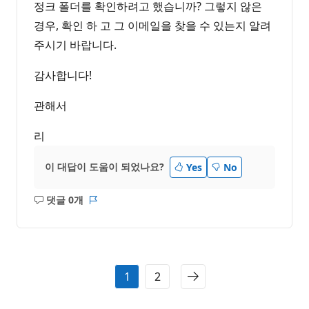
정크 폴더를 확인하려고 했습니까? 그렇지 않은
경우, 확인 하 고 그 이메일을 찾을 수 있는지 알려
주시기 바랍니다.
감사합니다!
관해서
리
이 대답이 도움이 되었나요?
Yes
No
댓글 0개
설
보
명
고
없
서
음
1
2