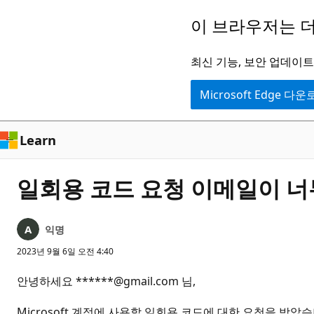
주
이 브라우저는 더
요
콘
최신 기능, 보안 업데이트,
텐
Microsoft Edge 다
츠
로
건
Learn
너
뛰
일회용 코드 요청 이메일이 너
기
익명
2023년 9월 6일 오전 4:40
안녕하세요 ******@gmail.com 님,
Microsoft 계정에 사용할 일회용 코드에 대한 요청을 받았습